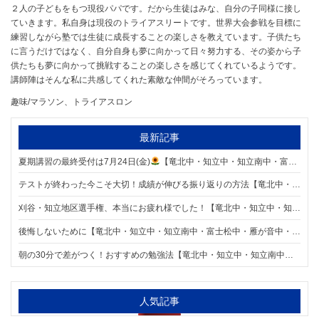
２人の子どもをもつ現役パパです。だから生徒はみな、自分の子同様に接し
ていきます。私自身は現役のトライアスリートです。世界大会参戦を目標に
練習しながら塾では生徒に成長することの楽しさを教えています。子供たち
に言うだけではなく、自分自身も夢に向かって日々努力する、その姿から子
供たちも夢に向かって挑戦することの楽しさを感じてくれているようです。
講師陣はそんな私に共感してくれた素敵な仲間がそろっています。
趣味/マラソン、トライアスロン
最新記事
夏期講習の最終受付は7月24日(金)
【竜北中・知立中・知立南中・富士松中・雁が音中・前林中エリアの個別指導塾 明海学院 知立校】
テストが終わった今こそ大切！成績が伸びる振り返りの方法【竜北中・知立中・知立南中・富士松中・雁が音中・前林中エリアの個別指導塾 明海学院 知立校】
刈谷・知立地区選手権、本当にお疲れ様でした！【竜北中・知立中・知立南中・富士松中・雁が音中・前林中エリアの個別指導塾 明海学院 知立校】
後悔しないために【竜北中・知立中・知立南中・富士松中・雁が音中・前林中エリアの個別指導塾 明海学院 知立校】
朝の30分で差がつく！おすすめの勉強法【竜北中・知立中・知立南中・富士松中・雁が音中・前林中エリアの個別指導塾 明海学院 知立校】
人気記事