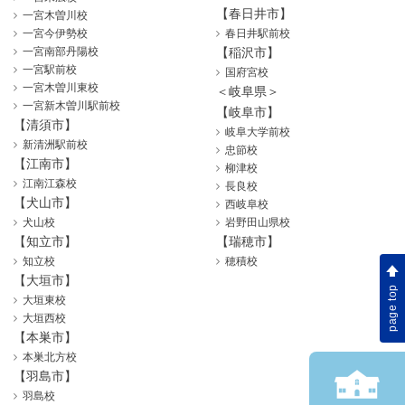
【春日井市】
一宮木曽川校
一宮今伊勢校
春日井駅前校
一宮南部丹陽校
【稲沢市】
一宮駅前校
国府宮校
一宮木曽川東校
＜岐阜県＞
一宮新木曽川駅前校
【岐阜市】
【清須市】
岐阜大学前校
新清洲駅前校
忠節校
【江南市】
柳津校
江南江森校
長良校
【犬山市】
西岐阜校
犬山校
岩野田山県校
【知立市】
【瑞穂市】
知立校
穂積校
【大垣市】
page top
大垣東校
大垣西校
【本巣市】
本巣北方校
【羽島市】
羽島校