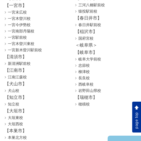
【一宮市】
三河八橋駅前校
猿投駅前校
一宮末広校
【春日井市】
一宮木曽川校
一宮今伊勢校
春日井駅前校
一宮南部丹陽校
【稲沢市】
一宮駅前校
国府宮校
一宮木曽川東校
＜岐阜県＞
一宮新木曽川駅前校
【岐阜市】
【清須市】
岐阜大学前校
新清洲駅前校
忠節校
【江南市】
柳津校
江南江森校
長良校
【犬山市】
西岐阜校
犬山校
岩野田山県校
【知立市】
【瑞穂市】
知立校
穂積校
【大垣市】
page top
大垣東校
大垣西校
【本巣市】
本巣北方校