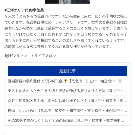
■三河エリア代表/宇佐美
２人の子どもをもつ現役パパです。だから生徒はみな、自分の子同様に接し
ていきます。私自身は現役のトライアスリートです。世界大会参戦を目標に
練習しながら塾では生徒に成長することの楽しさを教えています。子供たち
に言うだけではなく、自分自身も夢に向かって日々努力する、その姿から子
供たちも夢に向かって挑戦することの楽しさを感じてくれているようです。
講師陣はそんな私に共感してくれた素敵な仲間がそろっています。
趣味/マラソン、トライアスロン
最新記事
夏期講習の最終受付は7月24日(金)
【竜北中・知立中・知立南中・富士松中・雁が音中・前林中エリアの個別指導塾 明海学院 知立校】
テストが終わった今こそ大切！成績が伸びる振り返りの方法【竜北中・知立中・知立南中・富士松中・雁が音中・前林中エリアの個別指導塾 明海学院 知立校】
刈谷・知立地区選手権、本当にお疲れ様でした！【竜北中・知立中・知立南中・富士松中・雁が音中・前林中エリアの個別指導塾 明海学院 知立校】
後悔しないために【竜北中・知立中・知立南中・富士松中・雁が音中・前林中エリアの個別指導塾 明海学院 知立校】
朝の30分で差がつく！おすすめの勉強法【竜北中・知立中・知立南中・富士松中・雁が音中・前林中エリアの個別指導塾 明海学院 知立校】