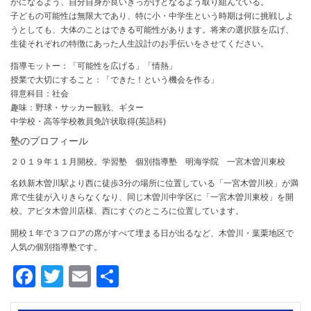
かになるよう、自分自身が良いきっかけとなるよう取り組んでいる。
子どもの可能性は無限大であり、特に小・中学生という時期は何に挑戦しよ
うとしても、大体のことはできる可能性があります。将来の選択肢を広げ、
生徒それぞれの特徴にあった人生設計のお手伝いをさせてください。
指導モットー：「可能性を広げる」「情熱」
授業で大切にすること：「できた！という機会を作る」
得意科目：社会
趣味：野球・サッカー観戦、ギター
中学校・高等学校教員免許状取得(英語科)
塾のプロフィール
２０１９年１１月開校。学習塾 個別指導塾 明海学院 一宮木曽川東校
名鉄新木曽川駅より西に徒歩3分の場所に位置している「一宮木曽川校」が満
席で生徒が入りきらなくなり、同じ木曽川中学区に「一宮木曽川東校」を開
校。アピタ木曽川店様、西にすぐのところに位置しています。
開校１年で３フロアの席がすべて埋まる日が出るなど、木曽川・葉栗地区で
人気の個別指導塾です。
Facebook
Twitter
Email
共
有