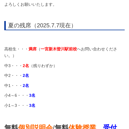
よろしくお願いいたします。
夏の残席（2025.7.7現在）
高校生・・・
満席
（
一宮新木曽川駅前校
へお問い合わせくださ
い。）
中3・・・
2名
（残りわずか）
中2・・・
2名
中1・・・
2名
小4～6・・・
3名
小1～3・・・
3名
無料
個別説明会
/
無料
体験授業
受付