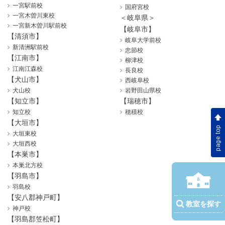
一宮駅前校
国府宮校
一宮木曽川東校
＜岐阜県＞
一宮新木曽川駅前校
【岐阜市】
【清須市】
岐阜大学前校
新清洲駅前校
忠節校
【江南市】
柳津校
江南江森校
長良校
【犬山市】
西岐阜校
犬山校
岩野田山県校
【知立市】
【瑞穂市】
知立校
穂積校
【大垣市】
page top
大垣東校
大垣西校
【本巣市】
本巣北方校
【羽島市】
羽島校
【安八郡神戸町】
教室を探す
神戸校
【羽島郡笠松町】