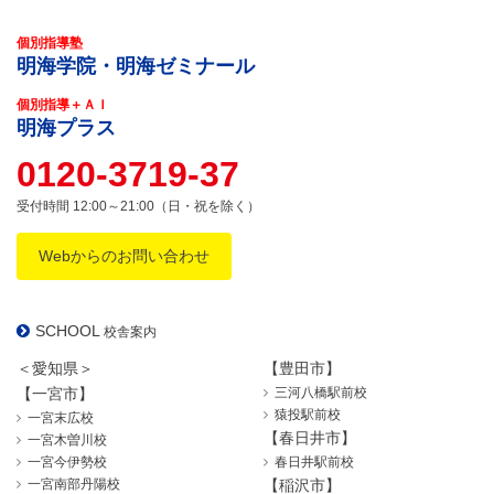
個別指導塾
明海学院・明海ゼミナール
個別指導＋ＡＩ
明海プラス
0120-3719-37
受付時間 12:00～21:00（日・祝を除く）
Webからのお問い合わせ
SCHOOL
校舎案内
＜愛知県＞
【豊田市】
【一宮市】
三河八橋駅前校
猿投駅前校
一宮末広校
【春日井市】
一宮木曽川校
一宮今伊勢校
春日井駅前校
一宮南部丹陽校
【稲沢市】