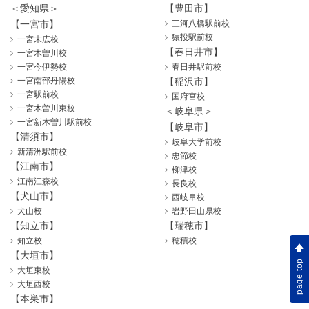
＜愛知県＞
【豊田市】
【一宮市】
三河八橋駅前校
猿投駅前校
一宮末広校
【春日井市】
一宮木曽川校
一宮今伊勢校
春日井駅前校
一宮南部丹陽校
【稲沢市】
一宮駅前校
国府宮校
一宮木曽川東校
＜岐阜県＞
一宮新木曽川駅前校
【岐阜市】
【清須市】
岐阜大学前校
新清洲駅前校
忠節校
【江南市】
柳津校
江南江森校
長良校
【犬山市】
西岐阜校
犬山校
岩野田山県校
【知立市】
【瑞穂市】
知立校
穂積校
【大垣市】
page top
大垣東校
大垣西校
【本巣市】