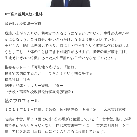
■一宮木曽川東校 / 北林
出身地：愛知県一宮市
成績が上がることや、勉強ができるようになるだけでなく、生徒の人生が豊
かになるよう、自分自身が良いきっかけとなるよう取り組んでいる。
子どもの可能性は無限大であり、特に小・中学生という時期は何に挑戦しよ
うとしても、大体のことはできる可能性があります。将来の選択肢を広げ、
生徒それぞれの特徴にあった人生設計のお手伝いをさせてください。
指導モットー：「可能性を広げる」「情熱」
授業で大切にすること：「できた！という機会を作る」
得意科目：社会
趣味：野球・サッカー観戦、ギター
中学校・高等学校教員免許状取得(英語科)
塾のプロフィール
２０１９年１１月開校。学習塾 個別指導塾 明海学院 一宮木曽川東校
名鉄新木曽川駅より西に徒歩3分の場所に位置している「一宮木曽川校」が満
席で生徒が入りきらなくなり、同じ木曽川中学区に「一宮木曽川東校」を開
校。アピタ木曽川店様、西にすぐのところに位置しています。