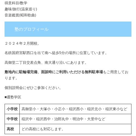
得意科目/数学
趣味/旅行(温泉巡り)
音楽鑑賞(昭和歌曲)
塾のプロフィール
２０２４年２月開校。
名鉄国府宮駅西口を出て南へ徒歩5分の場所に位置しています。
高御堂二丁目交差点角、南大通り沿いにあります。
敷地内に駐輪場完備、面談時にご利用いただける無料駐車場
もご用意してお
ります。
個別説明会にぜひご参加ください。
■通塾学区
小学校
高御堂小・大塚小・小正小・稲沢西小・稲沢北小・稲沢東小など
中学校
稲沢中・稲沢西中・治郎丸中・明治中・大里中など
高校
どの⾼校にも対応します。