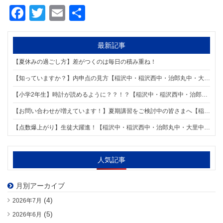
Facebook
Twitter
Email
共
有
最新記事
【夏休みの過ごし方】差がつくのは毎日の積み重ね！
【知っていますか？】内申点の見方【稲沢中・稲沢西中・治郎丸中・大里中・明治中学区の個別指導塾 明海学院 国府宮校】
【小学2年生】時計が読めるように？？！？【稲沢中・稲沢西中・治郎丸中・大里中・明治中学区の個別指導塾 明海学院 国府宮校】
【お問い合わせが増えています！】夏期講習をご検討中の皆さまへ【稲沢中・稲沢西中・治郎丸中・大里中・明治中学区の個別指導塾 明海学院 国府宮校】
【点数爆上がり】生徒大躍進！【稲沢中・稲沢西中・治郎丸中・大里中・明治中学区の個別指導塾 明海学院 国府宮校】
人気記事
月別アーカイブ
(4)
2026年7月
(5)
2026年6月