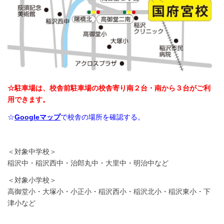
☆駐車場は、校舎前駐車場の校舎寄り南２台・南から３台がご利
用できます。
☆
Googleマップ
で校舎の場所を確認する。
＜対象中学校＞
稲沢中・稲沢西中・治郎丸中・大里中・明治中など
＜対象小学校＞
高御堂小・大塚小・小正小・稲沢西小・稲沢北小・稲沢東小・下
津小など