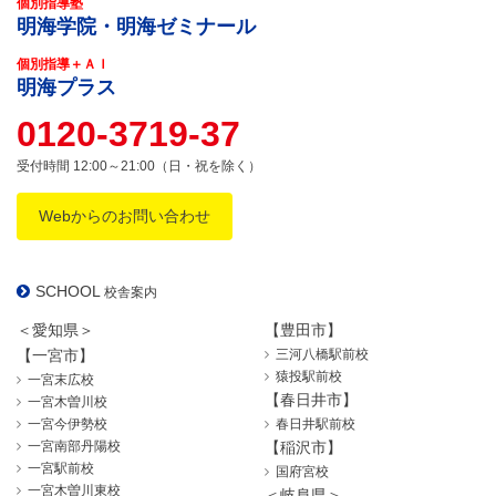
個別指導塾
明海学院・明海ゼミナール
個別指導＋ＡＩ
明海プラス
0120-3719-37
受付時間 12:00～21:00（日・祝を除く）
Webからのお問い合わせ
SCHOOL
校舎案内
＜愛知県＞
【豊田市】
【一宮市】
三河八橋駅前校
猿投駅前校
一宮末広校
【春日井市】
一宮木曽川校
一宮今伊勢校
春日井駅前校
一宮南部丹陽校
【稲沢市】
一宮駅前校
国府宮校
一宮木曽川東校
＜岐阜県＞