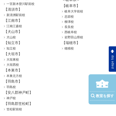
一宮新木曽川駅前校
【岐阜市】
【清須市】
岐阜大学前校
新清洲駅前校
忠節校
【江南市】
柳津校
江南江森校
長良校
【犬山市】
西岐阜校
犬山校
岩野田山県校
【知立市】
【瑞穂市】
知立校
穂積校
【大垣市】
page top
大垣東校
大垣西校
【本巣市】
本巣北方校
【羽島市】
羽島校
【安八郡神戸町】
教室を探す
神戸校
【羽島郡笠松町】
笠松駅前校