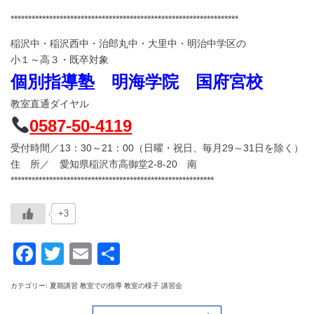
*****************************************************************
稲沢中・稲沢西中・治郎丸中・大里中・明治中学区の
小１～高３・既卒対象
個別指導塾 明海学院 国府宮校
教室直通ダイヤル
0587-50-4119
受付時間／13：30～21：00（日曜・祝日、毎月29～31日を除く）
住 所／ 愛知県稲沢市高御堂2‐8‐20 南
**********************************************************
+3
Facebook
Twitter
Email
共
有
カテゴリー: 夏期講習 教室での指導 教室の様子 講習会