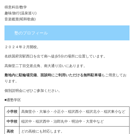
得意科目/数学
趣味/旅行(温泉巡り)
音楽鑑賞(昭和歌曲)
塾のプロフィール
２０２４年２月開校。
名鉄国府宮駅西口を出て南へ徒歩5分の場所に位置しています。
高御堂二丁目交差点角、南大通り沿いにあります。
敷地内に駐輪場完備、面談時にご利用いただける無料駐車場
もご用意してお
ります。
個別説明会にぜひご参加ください。
■通塾学区
小学校
高御堂小・大塚小・小正小・稲沢西小・稲沢北小・稲沢東小など
中学校
稲沢中・稲沢西中・治郎丸中・明治中・大里中など
高校
どの⾼校にも対応します。