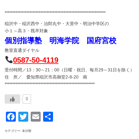
*****************************************************************
稲沢中・稲沢西中・治郎丸中・大里中・明治中学区の
小１～高３・既卒対象
個別指導塾 明海学院 国府宮校
教室直通ダイヤル
0587-50-4119
受付時間／13：30～21：00（日曜・祝日、毎月29～31日を除く）
住 所／ 愛知県稲沢市高御堂2‐8‐20 南
**********************************************************
0
Facebook
Twitter
Email
共
有
カテゴリー: 未分類