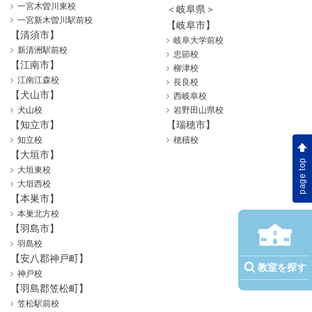
一宮木曽川東校
＜岐阜県＞
一宮新木曽川駅前校
【岐阜市】
【清須市】
岐阜大学前校
新清洲駅前校
忠節校
【江南市】
柳津校
江南江森校
長良校
【犬山市】
西岐阜校
犬山校
岩野田山県校
【知立市】
【瑞穂市】
知立校
穂積校
【大垣市】
page top
大垣東校
大垣西校
【本巣市】
本巣北方校
【羽島市】
羽島校
【安八郡神戸町】
教室を探す
神戸校
【羽島郡笠松町】
笠松駅前校