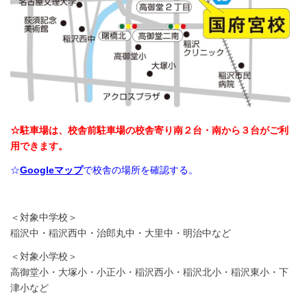
☆駐車場は、校舎前駐車場の校舎寄り南２台・南から３台がご利
用できます。
☆
Googleマップ
で校舎の場所を確認する。
＜対象中学校＞
稲沢中・稲沢西中・治郎丸中・大里中・明治中など
＜対象小学校＞
高御堂小・大塚小・小正小・稲沢西小・稲沢北小・稲沢東小・下
津小など