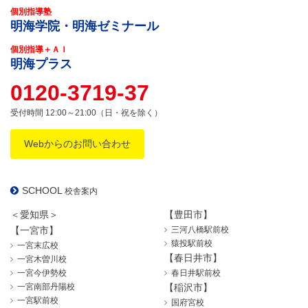
個別指導塾
明海学院・明海ゼミナール
個別指導＋ＡＩ
明海プラス
0120-3719-37
受付時間 12:00～21:00（日・祝を除く）
Webからのお問い合わせ
SCHOOL
校舎案内
＜愛知県＞
【豊田市】
【一宮市】
三河八橋駅前校
猿投駅前校
一宮末広校
【春日井市】
一宮木曽川校
一宮今伊勢校
春日井駅前校
一宮南部丹陽校
【稲沢市】
一宮駅前校
国府宮校