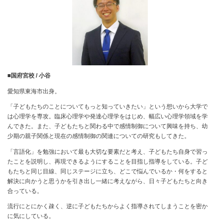
■国府宮校 / 小谷
愛知県東海市出身。
「子どもたちのことについてもっと知っていきたい」という想いから大学で
は心理学を専攻。臨床心理学や発達心理学をはじめ、幅広い心理学領域を学
んできた。また、子どもたちと関わる中で感情制御について興味を持ち、幼
少期の親子関係と現在の感情制御の関連についての研究もしてきた。
「言語化」を勉強において最も大切な要素だと考え、子どもたち自身で習っ
たことを説明し、再現できるようにすることを目指し指導をしている。子ど
もたちと同じ目線、同じステージに立ち、どこで悩んでいるか・何をすると
解決に向かうと思うかを引き出し一緒に考えながら、日々子どもたちと向き
合っている。
流行にとにかく疎く、逆に子どもたちからよく指導されてしまうことを密か
に気にしている。