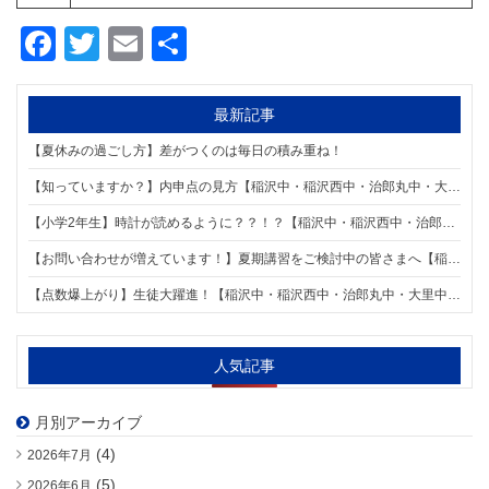
Facebook
Twitter
Email
共
有
最新記事
【夏休みの過ごし方】差がつくのは毎日の積み重ね！
【知っていますか？】内申点の見方【稲沢中・稲沢西中・治郎丸中・大里中・明治中学区の個別指導塾 明海学院 国府宮校】
【小学2年生】時計が読めるように？？！？【稲沢中・稲沢西中・治郎丸中・大里中・明治中学区の個別指導塾 明海学院 国府宮校】
【お問い合わせが増えています！】夏期講習をご検討中の皆さまへ【稲沢中・稲沢西中・治郎丸中・大里中・明治中学区の個別指導塾 明海学院 国府宮校】
【点数爆上がり】生徒大躍進！【稲沢中・稲沢西中・治郎丸中・大里中・明治中学区の個別指導塾 明海学院 国府宮校】
人気記事
月別アーカイブ
(4)
2026年7月
(5)
2026年6月