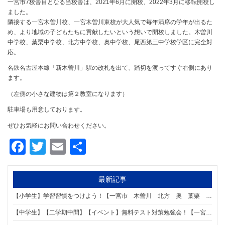
一宮市7校舎目となる当校舎は、2021年6月に開校、2022年3月に移転開校し
ました。
隣接する一宮木曽川校、一宮木曽川東校が大人気で毎年満席の学年が出るた
め、より地域の子どもたちに貢献したいという想いで開校しました。木曽川
中学校、葉栗中学校、北方中学校、奥中学校、尾西第三中学校学区に完全対
応。
名鉄名古屋本線「新木曽川」駅の改札を出て、踏切を渡ってすぐ右側にあり
ます。
（左側の小さな建物は第２教室になります）
駐車場も用意しております。
ぜひお気軽にお問い合わせください。
Facebook
Twitter
Email
共
有
最新記事
【小学生】学習習慣をつけよう！【一宮市 木曽川 北方 奥 葉栗 尾西第三中学区の個別指導塾 明海学院 一宮新木曽川駅前校】
【中学生】【二学期中間】【イベント】無料テスト対策勉強会！【一宮市 木曽川 北方 奥 葉栗 尾西第三中学区の個別指導塾 明海学院 一宮新木曽川駅前校】