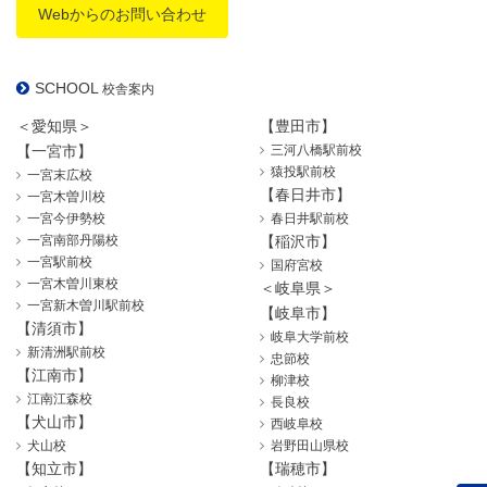
Webからのお問い合わせ
SCHOOL
校舎案内
＜愛知県＞
【豊田市】
【一宮市】
三河八橋駅前校
猿投駅前校
一宮末広校
【春日井市】
一宮木曽川校
一宮今伊勢校
春日井駅前校
一宮南部丹陽校
【稲沢市】
一宮駅前校
国府宮校
一宮木曽川東校
＜岐阜県＞
一宮新木曽川駅前校
【岐阜市】
【清須市】
岐阜大学前校
新清洲駅前校
忠節校
【江南市】
柳津校
江南江森校
長良校
【犬山市】
西岐阜校
犬山校
岩野田山県校
【知立市】
【瑞穂市】