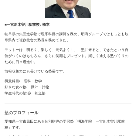
■
一宮新木曽川駅前校 / 橋本
岐阜県の集団進学塾で理系科目の講師を務め、明海グループではもっとも岐
阜県内で複数校舎の塾長を務めてきた。
モットーは「明るく、楽しく、元気よく！」 塾に来ると、できたという自
信がつくのはもちろん、さらに笑顔をプレゼント。楽しく通える塾づくりの
ために日々邁進中。
情報収集力にも長けている塾長です。
得意科目/ 理科・数学
好きな食べ物/ 豚汁・汁物
学生時代の部活/ 剣道部
塾のプロフィール
愛知県一宮市黒田にある個別指導の学習塾「明海学院 一宮新木曽川駅前
校」です。