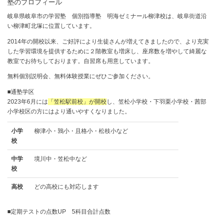
塾のプロフィール
岐阜県岐阜市の学習塾 個別指導塾 明海ゼミナール柳津校は、岐阜街道沿
い柳津町北塚に位置しています。
2014年の開校以来、ご好評により生徒さんが増えてきましたので、より充実
した学習環境を提供するために２階教室も増床し、座席数を増やして綺麗な
教室でお待ちしております。自習席も用意しています。
無料個別説明会、無料体験授業にぜひご参加ください。
■通塾学区
2023年6月には
「笠松駅前校」が開校
し、笠松小学校・下羽栗小学校・茜部
小学校区の方にはより通いやすくなりました。
小学
柳津小・鶉小・且格小・松枝小など
校
中学
境川中・笠松中など
校
高校
どの⾼校にも対応します
■定期テストの点数UP 5科目合計点数