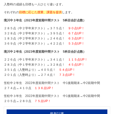
入塾時の成績も目標も一人ひとり違います。
それぞれの
目標に応じた授業、課題を提供
します。
境川中３年生（2023年度前期中間テスト 5科目合計点数）
２８５点（中２学年末テスト）→３７５点！
９０点UP！
３２８点（中２学年末テスト）→３９５点！
６７点UP！
１８３点（中２学年末テスト）→２４６点！
６３点UP！
３６９点（中２学年末テスト）→４２２点！
５３点UP！
境川中２年生（2023年度前期中間テスト 5科目合計点数）
２２６点（中１学年末テスト）→３４１点！
１１５点UP！
２８３点（中１学年末テスト）→３２８点！
４５点UP！
３５１点（入塾時より）→４０５点！
５４点UP！
２０１点（入塾時より）→２７４点！
７３点UP！
笠松中２年生 2022年度前期中間テスト 中1後期期末→中2前期中間
２７４点→４１０点
１３６点UP！
笠松中３年生 2022年度前期中間テスト 中1後期期末→中2前期中間
２０５点→２８０点
７５点UP！
最新記事