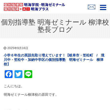
個別指導塾 明海ゼミナール 柳津校
塾長ブログ
2025年9月16日
小学６年生の英語先取り増えています！【岐阜市・笠松町 / 境
川中・笠松中・加納中学区の個別指導塾 明海ゼミナール 柳津
校】
Facebook
Twitter
Line
こんにちは。
明海ゼミナール柳津校の原田です。