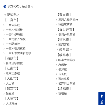
SCHOOL
校舎案内
＜愛知県＞
【豊田市】
【一宮市】
三河八橋駅前校
猿投駅前校
一宮末広校
【春日井市】
一宮木曽川校
一宮今伊勢校
春日井駅前校
一宮南部丹陽校
【稲沢市】
一宮駅前校
国府宮校
一宮木曽川東校
＜岐阜県＞
一宮新木曽川駅前校
【岐阜市】
【清須市】
岐阜大学前校
新清洲駅前校
忠節校
【江南市】
柳津校
江南江森校
長良校
【犬山市】
西岐阜校
犬山校
岩野田山県校
【知立市】
【瑞穂市】
知立校
穂積校
【大垣市】
大垣東校