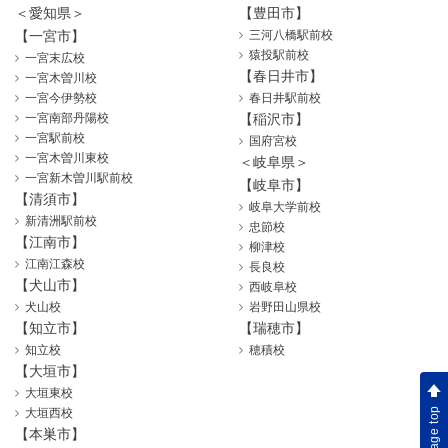
＜愛知県＞
【豊田市】
【一宮市】
三河八橋駅前校
猿投駅前校
一宮末広校
【春日井市】
一宮木曽川校
一宮今伊勢校
春日井駅前校
一宮南部丹陽校
【稲沢市】
一宮駅前校
国府宮校
一宮木曽川東校
＜岐阜県＞
一宮新木曽川駅前校
【岐阜市】
【清須市】
岐阜大学前校
新清洲駅前校
忠節校
【江南市】
柳津校
江南江森校
長良校
【犬山市】
西岐阜校
犬山校
岩野田山県校
【知立市】
【瑞穂市】
知立校
穂積校
【大垣市】
大垣東校
page top
大垣西校
【本巣市】