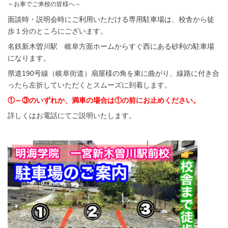
～お車でご来校の皆様へ～
面談時・説明会時にご利用いただける専用駐車場は、校舎から徒
歩１分のところにございます。
名鉄新木曽川駅 岐阜方面ホームからすぐ西にある砂利の駐車場
になります。
県道190号線（岐阜街道）扇屋様の角を東に曲がり、線路に付き合
ったら左折していただくとスムーズに到着します。
①～③のいずれか、満車の場合は①の前にお止めください。
詳しくはお電話にてご説明いたします。