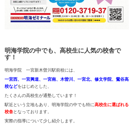
明海学院の中でも、高校生に人気の校舎で
す！
明海学院 一宮新木曽川駅前校には、
一宮西、一宮興道、一宮南、木曽川、一宮北、修文学院、鶯谷高
校など
をはじめとした、
たくさんの高校生が通塾しています！
駅近という立地もあり、明海学院の中でも特に
高校生に選ばれる
校舎
となっております。
実際の指導について少し紹介します。