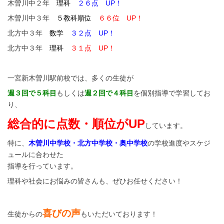
木曽川中２年
理科
２６点 UP！
木曽川中３年
５教科順位
６６位 UP！
北方中３年
数学
３２点 UP！
北方中３年
理科
３１点 UP！
一宮新木曽川駅前校では、多くの生徒が
週３回で５科目
もしくは
週２回で４科目
を個別指導で学習してお
り、
総合的に点数・順位がUP
しています。
特に、
木曽川中学校・北方中学校・奥中学校
の学校進度やスケジ
ュールに合わせた
指導を行っています。
理科や社会にお悩みの皆さんも、ぜひお任せください！
喜びの声
生徒からの
もいただいております！