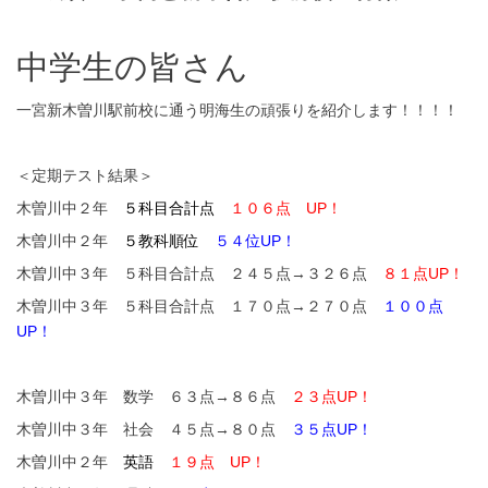
中学生の皆さん
一宮新木曽川駅前校に通う明海生の頑張りを紹介します！！！！
＜定期テスト結果＞
木曽川中２年
５科目合計点
１０６点 UP！
木曽川中２年
５教科順位
５４位UP！
木曽川中３年 ５科目合計点 ２４５点→３２６点
８１点UP！
木曽川中３年 ５科目合計点 １７０点→２７０点
１００点
UP！
木曽川中３年 数学 ６３点→８６点
２３点UP！
木曽川中３年 社会 ４５点→８０点
３５点UP！
木曽川中２年
英語
１９点 UP！