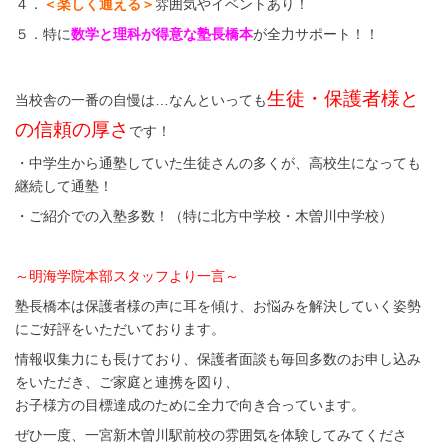
４．
＜楽しく通える＞
雰囲気やイベントあり！
５．特に
数学と理科が得意な塾長橋本
が全力サポート！！
生徒・保護者様と
当校舎の一番の自慢は…なんといっても
の信頼の厚さ
です！
・中学生から通塾していた生徒さんの多くが、高校生になっても
継続して通塾！
・ご紹介での入塾多数！（特に北方中学校・木曽川中学校）
～明海学院本部スタッフより一言～
塾長橋本は保護者様の声に耳を傾け、お悩みを解決していく姿勢
にご好評をいただいております。
情報収集力にも長けており、保護者面談も毎回多数のお申し込み
をいただき、ご家庭と連携を図り、
お子様方の目標達成のために全力で向き合っています。
ぜひ一度、一宮新木曽川駅前校の雰囲気を体験してみてくださ