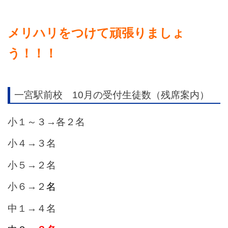
メリハリをつけて頑張りましょ
う！！！
一宮駅前校 10月の受付生徒数（残席案内）
小１～３→各２名
小４→３名
小５→２名
小６→２
名
中１→４名