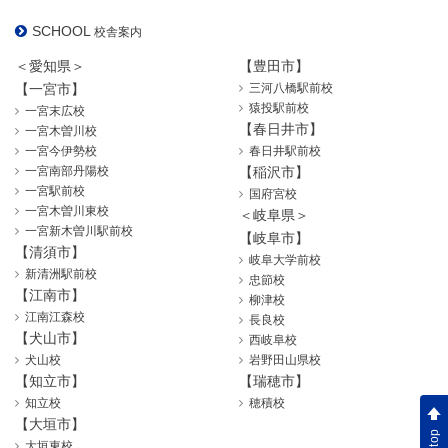
SCHOOL
校舎案内
＜愛知県＞
【豊田市】
【一宮市】
三河八橋駅前校
猿投駅前校
一宮末広校
【春日井市】
一宮木曽川校
一宮今伊勢校
春日井駅前校
一宮南部丹陽校
【稲沢市】
一宮駅前校
国府宮校
一宮木曽川東校
＜岐阜県＞
一宮新木曽川駅前校
【岐阜市】
【清須市】
岐阜大学前校
新清洲駅前校
忠節校
【江南市】
柳津校
江南江森校
長良校
【犬山市】
西岐阜校
犬山校
岩野田山県校
【知立市】
【瑞穂市】
知立校
穂積校
【大垣市】
大垣東校