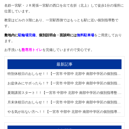
名鉄一宮駅・ＪＲ尾張一宮駅の西口を出て右折（北上）して徒歩1分の場所に
位置しています。
教室はビルの３階にあり、一宮駅西側ではもっとも駅に近い個別指導塾で
す。
敷地内に
駐輪場完備、
個別説明会・面談時には
無料駐車場
をご用意しており
ます。
お手洗いも
塾専用トイレ
を完備していますので安心です。
最新記事
特別休校日のおしらせ！！【一宮市 中部中 北部中 南部中学区の個別指導塾 明海学院 一宮駅前校】
お盆休みにサボったら！？【一宮市 中部中 北部中 南部中学区の個別指導塾 明海学院 一宮駅前校】
夏期講習スタート！！【一宮市 中部中 北部中 南部中学区の個別指導塾 明海学院 一宮駅前校】
月末休校日のおしらせ！！【一宮市 中部中 北部中 南部中学区の個別指導塾 明海学院 一宮駅前校】
やる気が出ない方へ！！【一宮市 中部中 北部中 南部中学区の個別指導塾 明海学院 一宮駅前校】