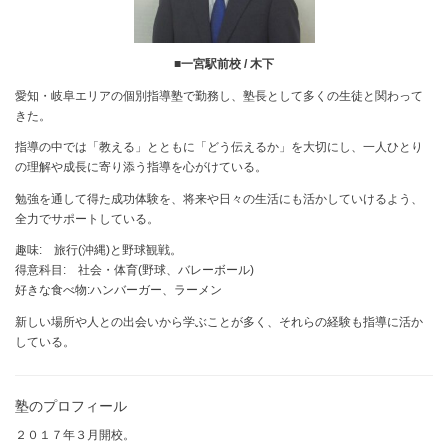
■一宮駅前校 / 木下
愛知・岐阜エリアの個別指導塾で勤務し、塾長として多くの生徒と関わって
きた。
指導の中では「教える」とともに「どう伝えるか」を大切にし、一人ひとり
の理解や成長に寄り添う指導を心がけている。
勉強を通して得た成功体験を、将来や日々の生活にも活かしていけるよう、
全力でサポートしている。
趣味: 旅行(沖縄)と野球観戦。
得意科目: 社会・体育(野球、バレーボール)
好きな食べ物:ハンバーガー、ラーメン
新しい場所や人との出会いから学ぶことが多く、それらの経験も指導に活か
している。
塾のプロフィール
２０１７年３月開校。