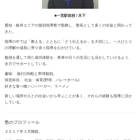
■一宮駅前校 / 木下
愛知・岐阜エリアの個別指導塾で勤務し、塾長として多くの生徒と関わって
きた。
指導の中では「教える」とともに「どう伝えるか」を大切にし、一人ひとり
の理解や成長に寄り添う指導を心がけている。
勉強を通して得た成功体験を、将来や日々の生活にも活かしていけるよう、
全力でサポートしている。
趣味: 旅行(沖縄)と野球観戦。
得意科目: 社会・体育(野球、バレーボール)
好きな食べ物:ハンバーガー、ラーメン
新しい場所や人との出会いから学ぶことが多く、それらの経験も指導に活か
している。
塾のプロフィール
２０１７年３月開校。