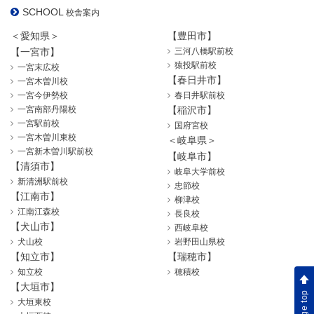
SCHOOL
校舎案内
＜愛知県＞
【豊田市】
【一宮市】
三河八橋駅前校
猿投駅前校
一宮末広校
【春日井市】
一宮木曽川校
一宮今伊勢校
春日井駅前校
一宮南部丹陽校
【稲沢市】
一宮駅前校
国府宮校
一宮木曽川東校
＜岐阜県＞
一宮新木曽川駅前校
【岐阜市】
【清須市】
岐阜大学前校
新清洲駅前校
忠節校
【江南市】
柳津校
江南江森校
長良校
【犬山市】
西岐阜校
犬山校
岩野田山県校
【知立市】
【瑞穂市】
知立校
穂積校
【大垣市】
page top
大垣東校