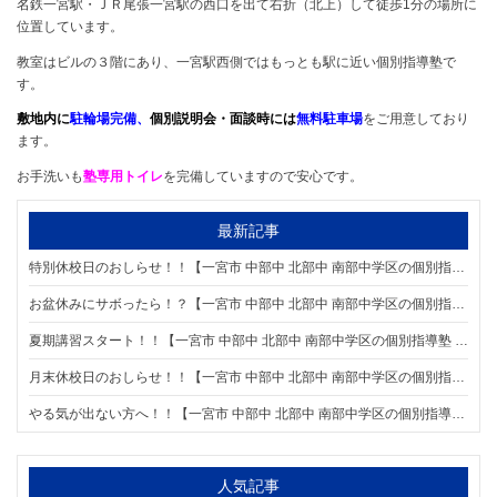
名鉄一宮駅・ＪＲ尾張一宮駅の西口を出て右折（北上）して徒歩1分の場所に
位置しています。
教室はビルの３階にあり、一宮駅西側ではもっとも駅に近い個別指導塾で
す。
敷地内に
駐輪場完備、
個別説明会・面談時には
無料駐車場
をご用意しており
ます。
お手洗いも
塾専用トイレ
を完備していますので安心です。
最新記事
特別休校日のおしらせ！！【一宮市 中部中 北部中 南部中学区の個別指導塾 明海学院 一宮駅前校】
お盆休みにサボったら！？【一宮市 中部中 北部中 南部中学区の個別指導塾 明海学院 一宮駅前校】
夏期講習スタート！！【一宮市 中部中 北部中 南部中学区の個別指導塾 明海学院 一宮駅前校】
月末休校日のおしらせ！！【一宮市 中部中 北部中 南部中学区の個別指導塾 明海学院 一宮駅前校】
やる気が出ない方へ！！【一宮市 中部中 北部中 南部中学区の個別指導塾 明海学院 一宮駅前校】
人気記事