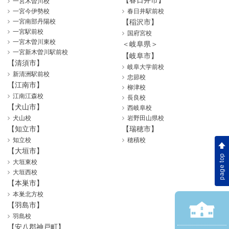
【春日井市】
一宮木曽川校
一宮今伊勢校
春日井駅前校
一宮南部丹陽校
【稲沢市】
一宮駅前校
国府宮校
一宮木曽川東校
＜岐阜県＞
一宮新木曽川駅前校
【岐阜市】
【清須市】
岐阜大学前校
新清洲駅前校
忠節校
【江南市】
柳津校
江南江森校
長良校
【犬山市】
西岐阜校
犬山校
岩野田山県校
【知立市】
【瑞穂市】
知立校
穂積校
【大垣市】
page top
大垣東校
大垣西校
【本巣市】
本巣北方校
【羽島市】
羽島校
【安八郡神戸町】