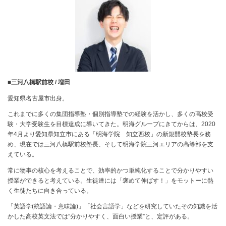
■三河八橋駅前校 / 増田
愛知県名古屋市出身。
これまでに多くの集団指導塾・個別指導塾での経験を活かし、多くの高校受
験・大学受験生を目標達成に導いてきた。明海グループにきてからは、2020
年4月より愛知県知立市にある「明海学院 知立西校」の新規開校塾長を務
め、現在では三河八橋駅前校塾長、そして明海学院三河エリアの高等部を支
えている。
常に物事の核心を考えることで、効率的かつ単純化することで分かりやすい
授業ができると考えている。生徒達には「褒めて伸ばす！」をモットーに熱
く生徒たちに向き合っている。
「英語学(統語論・意味論)」「社会言語学」などを研究していたその知識を活
かした高校英文法では”分かりやすく、面白い授業”と、定評がある。