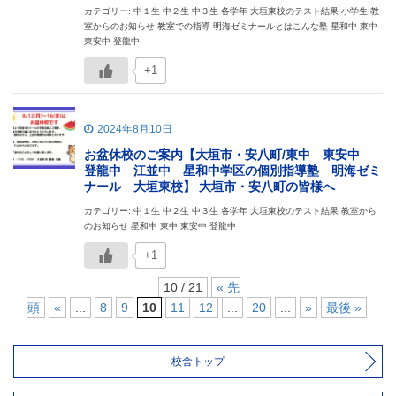
カテゴリー: 中１生 中２生 中３生 各学年 大垣東校のテスト結果 小学生 教
室からのお知らせ 教室での指導 明海ゼミナールとはこんな塾 星和中 東中
東安中 登龍中
+1
2024年8月10日
お盆休校のご案内【大垣市・安八町/東中 東安中
登龍中 江並中 星和中学区の個別指導塾 明海ゼミ
ナール 大垣東校】 大垣市・安八町の皆様へ
カテゴリー: 中１生 中２生 中３生 各学年 大垣東校のテスト結果 教室から
のお知らせ 星和中 東中 東安中 登龍中
+1
10 / 21
« 先
頭
«
...
8
9
10
11
12
...
20
...
»
最後 »
校舎トップ