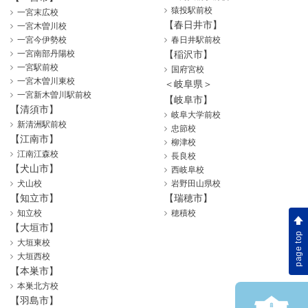
猿投駅前校
一宮末広校
【春日井市】
一宮木曽川校
一宮今伊勢校
春日井駅前校
一宮南部丹陽校
【稲沢市】
一宮駅前校
国府宮校
一宮木曽川東校
＜岐阜県＞
一宮新木曽川駅前校
【岐阜市】
【清須市】
岐阜大学前校
新清洲駅前校
忠節校
【江南市】
柳津校
江南江森校
長良校
【犬山市】
西岐阜校
犬山校
岩野田山県校
【知立市】
【瑞穂市】
知立校
穂積校
【大垣市】
page top
大垣東校
大垣西校
【本巣市】
本巣北方校
【羽島市】