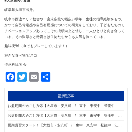
■大垣東校 / 渡邊
岐阜県大垣市出身。
岐阜市西濃エリア校舎や一宮末広校で幅広い学年・生徒の指導経験をもつ。
かつて自己肯定感や自己有用感についての研究をしており、子どもたちのモ
チベーションアップあってこその成績向上と信じ、一人ひとりと向き合って
いる。その温厚さと緻密さは生徒たちからも人気を誇っている。
趣味/野球（今でもプレーしています！）
好きな食べ物/ビスコ
得意科目/社会
Facebook
Twitter
Email
共
有
最新記事
お盆期間の過ごし方②【大垣市・安八町 / 東中 東安中 登龍中 江並中 星和中学区の個別指導塾 明海ゼミナール 大垣東校】 大垣市・安八町の皆様へ
お盆期間の過ごし方①【大垣市・安八町 / 東中 東安中 登龍中 江並中 星和中学区の個別指導塾 明海ゼミナール 大垣東校】 大垣市・安八町の皆様へ
夏期講習スタート！【大垣市・安八町 / 東中 東安中 登龍中 江並中 星和中学区の個別指導塾 明海ゼミナール 大垣東校】 大垣市・安八町の皆様へ