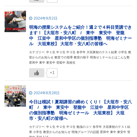
2024年9月2日
明海の授業システムをご紹介！週２で４科目受講でき
ます！【大垣市・安八町 / 東中 東安中 登龍
中 江並中 星和中学区の個別指導塾 明海ゼミナー
ル 大垣東校】 大垣市・安八町の皆様へ
カテゴリー: 中１生 中２生 中３生 各学年 大垣東校のテスト結果 小学生 教
室からのお知らせ 教室での指導 教室の様子 明海ゼミナールとはこんな塾
星和中 東中 東安中 登龍中 高校生
+1
2024年8月28日
今日は模試！夏期講習の締めくくり！【大垣市・安八
町 / 東中 東安中 登龍中 江並中 星和中学区
の個別指導塾 明海ゼミナール 大垣東校】 大垣
市・安八町の皆様へ
カテゴリー: 中１生 中２生 中３生 勉強のコツ 各学年 大垣東校のテスト結
果 小学生 教室からのお知らせ 明海グループの話題 星和中 東中 東安中 登