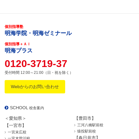
個別指導塾
明海学院・明海ゼミナール
個別指導＋ＡＩ
明海プラス
0120-3719-37
受付時間 12:00～21:00（日・祝を除く）
Webからのお問い合わせ
SCHOOL
校舎案内
＜愛知県＞
【豊田市】
【一宮市】
三河八橋駅前校
猿投駅前校
一宮末広校
【春日井市】
一宮木曽川校