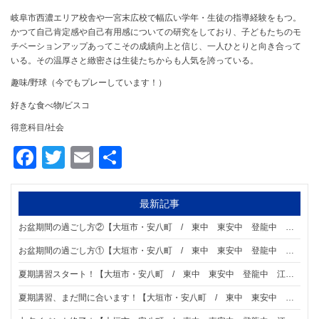
岐阜市西濃エリア校舎や一宮末広校で幅広い学年・生徒の指導経験をもつ。
かつて自己肯定感や自己有用感についての研究をしており、子どもたちのモ
チベーションアップあってこその成績向上と信じ、一人ひとりと向き合って
いる。その温厚さと緻密さは生徒たちからも人気を誇っている。
趣味/野球（今でもプレーしています！）
好きな食べ物/ビスコ
得意科目/社会
Facebook
Twitter
Email
共
有
最新記事
お盆期間の過ごし方②【大垣市・安八町 / 東中 東安中 登龍中 江並中 星和中学区の個別指導塾 明海ゼミナール 大垣東校】 大垣市・安八町の皆様へ
お盆期間の過ごし方①【大垣市・安八町 / 東中 東安中 登龍中 江並中 星和中学区の個別指導塾 明海ゼミナール 大垣東校】 大垣市・安八町の皆様へ
夏期講習スタート！【大垣市・安八町 / 東中 東安中 登龍中 江並中 星和中学区の個別指導塾 明海ゼミナール 大垣東校】 大垣市・安八町の皆様へ
夏期講習、まだ間に合います！【大垣市・安八町 / 東中 東安中 登龍中 江並中 星和中学区の個別指導塾 明海ゼミナール 大垣東校】 大垣市・安八町の皆様へ