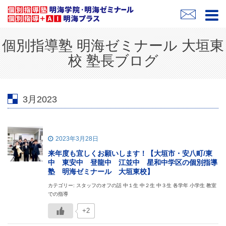
個別指導塾 明海ゼミナール 大垣東
校 塾長ブログ
3月2023
2023年3月28日
来年度も宜しくお願いします！【大垣市・安八町/東
中 東安中 登龍中 江並中 星和中学区の個別指導
塾 明海ゼミナール 大垣東校】
カテゴリー: スタッフのオフの話 中１生 中２生 中３生 各学年 小学生 教室
での指導
+2