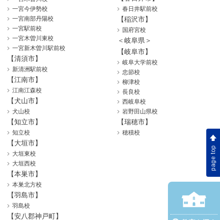
一宮今伊勢校
春日井駅前校
一宮南部丹陽校
【稲沢市】
一宮駅前校
国府宮校
一宮木曽川東校
＜岐阜県＞
一宮新木曽川駅前校
【岐阜市】
【清須市】
岐阜大学前校
新清洲駅前校
忠節校
【江南市】
柳津校
江南江森校
長良校
【犬山市】
西岐阜校
犬山校
岩野田山県校
【知立市】
【瑞穂市】
知立校
穂積校
【大垣市】
page top
大垣東校
大垣西校
【本巣市】
本巣北方校
【羽島市】
羽島校
【安八郡神戸町】