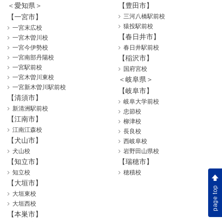
＜愛知県＞
【豊田市】
【一宮市】
三河八橋駅前校
猿投駅前校
一宮末広校
【春日井市】
一宮木曽川校
一宮今伊勢校
春日井駅前校
一宮南部丹陽校
【稲沢市】
一宮駅前校
国府宮校
一宮木曽川東校
＜岐阜県＞
一宮新木曽川駅前校
【岐阜市】
【清須市】
岐阜大学前校
新清洲駅前校
忠節校
【江南市】
柳津校
江南江森校
長良校
【犬山市】
西岐阜校
犬山校
岩野田山県校
【知立市】
【瑞穂市】
知立校
穂積校
【大垣市】
page top
大垣東校
大垣西校
【本巣市】