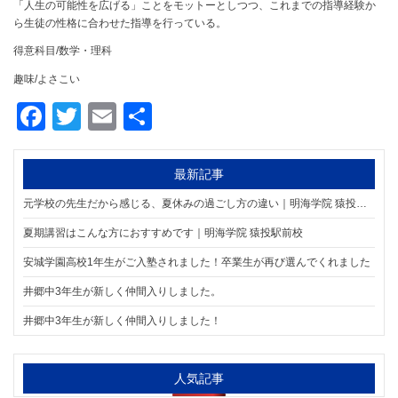
「人生の可能性を広げる」ことをモットーとしつつ、これまでの指導経験か
ら生徒の性格に合わせた指導を行っている。
得意科目/数学・理科
趣味/よさこい
Facebook
Twitter
Email
共
有
最新記事
元学校の先生だから感じる、夏休みの過ごし方の違い｜明海学院 猿投駅前校
夏期講習はこんな方におすすめです｜明海学院 猿投駅前校
安城学園高校1年生がご入塾されました！卒業生が再び選んでくれました
井郷中3年生が新しく仲間入りしました。
井郷中3年生が新しく仲間入りしました！
人気記事