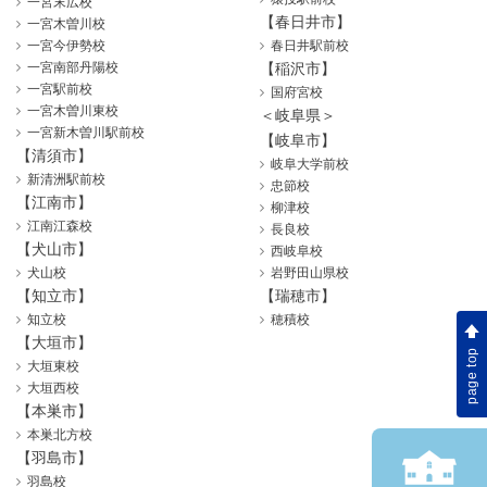
一宮末広校
【春日井市】
一宮木曽川校
一宮今伊勢校
春日井駅前校
一宮南部丹陽校
【稲沢市】
一宮駅前校
国府宮校
一宮木曽川東校
＜岐阜県＞
一宮新木曽川駅前校
【岐阜市】
【清須市】
岐阜大学前校
新清洲駅前校
忠節校
【江南市】
柳津校
江南江森校
長良校
【犬山市】
西岐阜校
犬山校
岩野田山県校
【知立市】
【瑞穂市】
知立校
穂積校
【大垣市】
page top
大垣東校
大垣西校
【本巣市】
本巣北方校
【羽島市】
羽島校