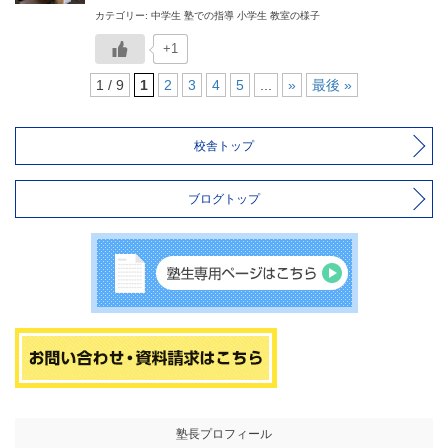
カテゴリー: 中学生 塾での指導 小学生 教室の様子
+1
1 / 9
1
2
3
4
5
...
»
最後 »
校舎トップ
ブログトップ
塾長プロフィール