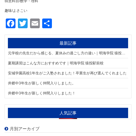
得意科目/数学・理科
趣味/よさこい
Facebook
Twitter
Email
共
有
最新記事
元学校の先生だから感じる、夏休みの過ごし方の違い｜明海学院 猿投駅前校
夏期講習はこんな方におすすめです｜明海学院 猿投駅前校
安城学園高校1年生がご入塾されました！卒業生が再び選んでくれました
井郷中3年生が新しく仲間入りしました。
井郷中3年生が新しく仲間入りしました！
人気記事
月別アーカイブ