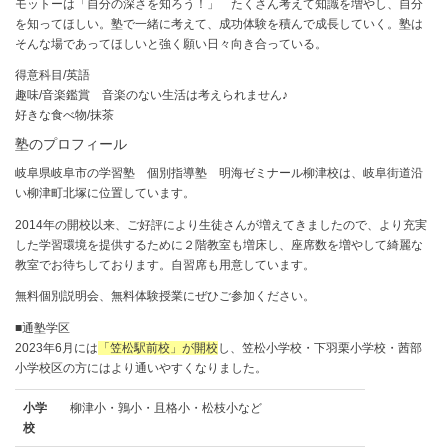
モットーは「自分の深さを知ろう！」 たくさん考えて知識を増やし、自分
を知ってほしい。塾で一緒に考えて、成功体験を積んで成長していく。塾は
そんな場であってほしいと強く願い日々向き合っている。
得意科目/英語
趣味/音楽鑑賞 音楽のない生活は考えられません♪
好きな食べ物/抹茶
塾のプロフィール
岐阜県岐阜市の学習塾 個別指導塾 明海ゼミナール柳津校は、岐阜街道沿
い柳津町北塚に位置しています。
2014年の開校以来、ご好評により生徒さんが増えてきましたので、より充実
した学習環境を提供するために２階教室も増床し、座席数を増やして綺麗な
教室でお待ちしております。自習席も用意しています。
無料個別説明会、無料体験授業にぜひご参加ください。
■通塾学区
2023年6月には
「笠松駅前校」が開校
し、笠松小学校・下羽栗小学校・茜部
小学校区の方にはより通いやすくなりました。
小学
柳津小・鶉小・且格小・松枝小など
校