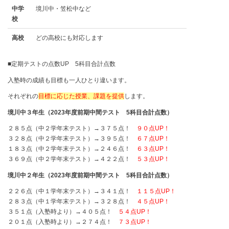
中学
境川中・笠松中など
校
高校
どの⾼校にも対応します
■定期テストの点数UP 5科目合計点数
入塾時の成績も目標も一人ひとり違います。
それぞれの
目標に応じた授業、課題を提供
します。
境川中３年生（2023年度前期中間テスト 5科目合計点数）
２８５点（中２学年末テスト）→３７５点！
９０点UP！
３２８点（中２学年末テスト）→３９５点！
６７点UP！
１８３点（中２学年末テスト）→２４６点！
６３点UP！
３６９点（中２学年末テスト）→４２２点！
５３点UP！
境川中２年生（2023年度前期中間テスト 5科目合計点数）
２２６点（中１学年末テスト）→３４１点！
１１５点UP！
２８３点（中１学年末テスト）→３２８点！
４５点UP！
３５１点（入塾時より）→４０５点！
５４点UP！
２０１点（入塾時より）→２７４点！
７３点UP！