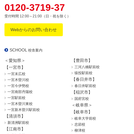
0120-3719-37
受付時間 12:00～21:00（日・祝を除く）
Webからのお問い合わせ
SCHOOL
校舎案内
＜愛知県＞
【豊田市】
【一宮市】
三河八橋駅前校
猿投駅前校
一宮末広校
【春日井市】
一宮木曽川校
一宮今伊勢校
春日井駅前校
一宮南部丹陽校
【稲沢市】
一宮駅前校
国府宮校
一宮木曽川東校
＜岐阜県＞
一宮新木曽川駅前校
【岐阜市】
【清須市】
岐阜大学前校
新清洲駅前校
忠節校
【江南市】
柳津校