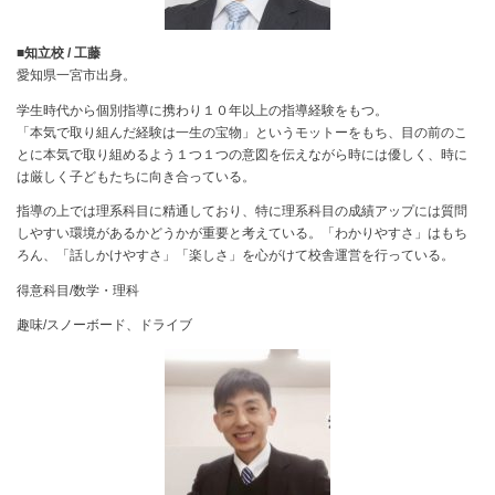
■知立校 / 工藤
愛知県一宮市出身。
学生時代から個別指導に携わり１０年以上の指導経験をもつ。
「本気で取り組んだ経験は一生の宝物」というモットーをもち、目の前のこ
とに本気で取り組めるよう１つ１つの意図を伝えながら時には優しく、時に
は厳しく子どもたちに向き合っている。
指導の上では理系科目に精通しており、特に理系科目の成績アップには質問
しやすい環境があるかどうかが重要と考えている。「わかりやすさ」はもち
ろん、「話しかけやすさ」「楽しさ」を心がけて校舎運営を行っている。
得意科目/数学・理科
趣味/スノーボード、ドライブ