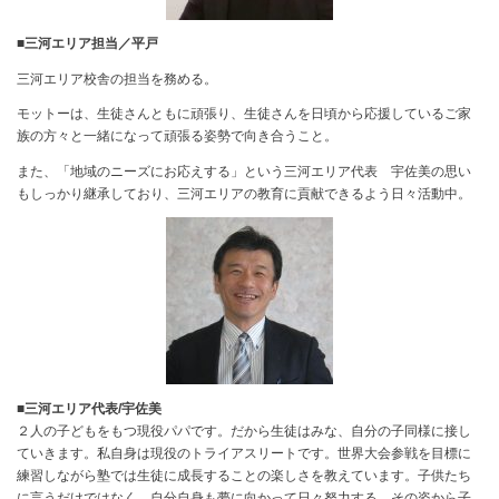
■三河エリア担当／平戸
三河エリア校舎の担当を務める。
モットーは、生徒さんともに頑張り、生徒さんを日頃から応援しているご家
族の方々と一緒になって頑張る姿勢で向き合うこと。
また、「地域のニーズにお応えする」という三河エリア代表 宇佐美の思い
もしっかり継承しており、三河エリアの教育に貢献できるよう日々活動中。
■三河エリア代表/宇佐美
２人の子どもをもつ現役パパです。だから生徒はみな、自分の子同様に接し
ていきます。私自身は現役のトライアスリートです。世界大会参戦を目標に
練習しながら塾では生徒に成長することの楽しさを教えています。子供たち
に言うだけではなく、自分自身も夢に向かって日々努力する、その姿から子