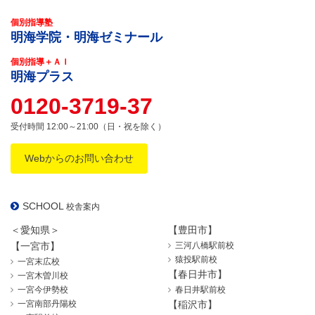
個別指導塾
明海学院・明海ゼミナール
個別指導＋ＡＩ
明海プラス
0120-3719-37
受付時間 12:00～21:00（日・祝を除く）
Webからのお問い合わせ
SCHOOL
校舎案内
＜愛知県＞
【豊田市】
【一宮市】
三河八橋駅前校
猿投駅前校
一宮末広校
【春日井市】
一宮木曽川校
一宮今伊勢校
春日井駅前校
一宮南部丹陽校
【稲沢市】