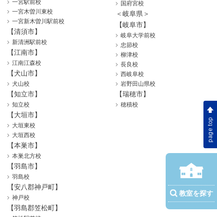
一宮駅前校
国府宮校
一宮木曽川東校
＜岐阜県＞
一宮新木曽川駅前校
【岐阜市】
【清須市】
岐阜大学前校
新清洲駅前校
忠節校
【江南市】
柳津校
江南江森校
長良校
【犬山市】
西岐阜校
犬山校
岩野田山県校
【知立市】
【瑞穂市】
知立校
穂積校
【大垣市】
page top
大垣東校
大垣西校
【本巣市】
本巣北方校
【羽島市】
羽島校
【安八郡神戸町】
教室を探す
神戸校
【羽島郡笠松町】