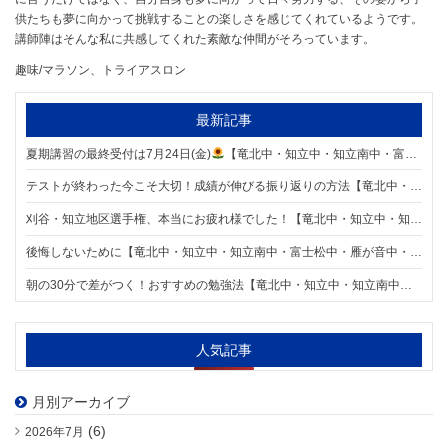
供たちも夢に向かって挑戦することの楽しさを感じてくれているようです。
講師陣はそんな私に共感してくれた素敵な仲間がそろっています。
趣味/マラソン、トライアスロン
最新記事
夏期講習の最終受付は7月24日(金)
【竜北中・知立中・知立南中・富士松中・雁が音中・前林中エリアの個別指導塾 明海学院 知立校】
テストが終わった今こそ大切！成績が伸びる振り返りの方法【竜北中・知立中・知立南中・富士松中・雁が音中・前林中エリアの個別指導塾 明海学院 知立校】
刈谷・知立地区選手権、本当にお疲れ様でした！【竜北中・知立中・知立南中・富士松中・雁が音中・前林中エリアの個別指導塾 明海学院 知立校】
後悔しないために【竜北中・知立中・知立南中・富士松中・雁が音中・前林中エリアの個別指導塾 明海学院 知立校】
朝の30分で差がつく！おすすめの勉強法【竜北中・知立中・知立南中・富士松中・雁が音中・前林中エリアの個別指導塾 明海学院 知立校】
人気記事
月別アーカイブ
(6)
2026年7月