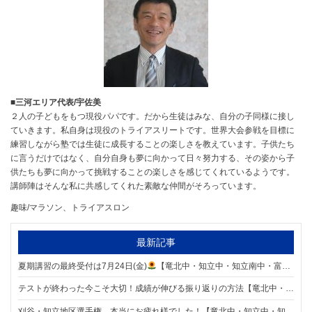
■三河エリア代表/宇佐美
２人の子どもをもつ現役パパです。だから生徒はみな、自分の子同様に接し
ていきます。私自身は現役のトライアスリートです。世界大会参戦を目標に
練習しながら塾では生徒に成長することの楽しさを教えています。子供たち
に言うだけではなく、自分自身も夢に向かって日々努力する、その姿から子
供たちも夢に向かって挑戦することの楽しさを感じてくれているようです。
講師陣はそんな私に共感してくれた素敵な仲間がそろっています。
趣味/マラソン、トライアスロン
最新記事
夏期講習の最終受付は7月24日(金)
【竜北中・知立中・知立南中・富士松中・雁が音中・前林中エリアの個別指導塾 明海学院 知立校】
テストが終わった今こそ大切！成績が伸びる振り返りの方法【竜北中・知立中・知立南中・富士松中・雁が音中・前林中エリアの個別指導塾 明海学院 知立校】
刈谷・知立地区選手権、本当にお疲れ様でした！【竜北中・知立中・知立南中・富士松中・雁が音中・前林中エリアの個別指導塾 明海学院 知立校】