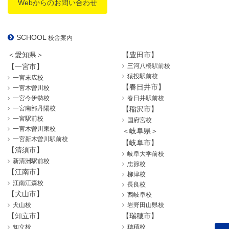
Webからのお問い合わせ
SCHOOL
校舎案内
＜愛知県＞
【豊田市】
【一宮市】
三河八橋駅前校
猿投駅前校
一宮末広校
【春日井市】
一宮木曽川校
一宮今伊勢校
春日井駅前校
一宮南部丹陽校
【稲沢市】
一宮駅前校
国府宮校
一宮木曽川東校
＜岐阜県＞
一宮新木曽川駅前校
【岐阜市】
【清須市】
岐阜大学前校
新清洲駅前校
忠節校
【江南市】
柳津校
江南江森校
長良校
【犬山市】
西岐阜校
犬山校
岩野田山県校
【知立市】
【瑞穂市】
知立校
穂積校