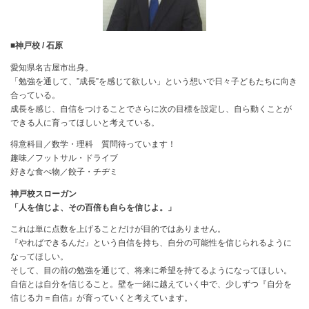
■神戸校 / 石原
愛知県名古屋市出身。
「勉強を通して、”成長”を感じて欲しい」という想いで日々子どもたちに向き
合っている。
成長を感じ、自信をつけることでさらに次の目標を設定し、自ら動くことが
できる人に育ってほしいと考えている。
得意科目／数学・理科 質問待っています！
趣味／フットサル・ドライブ
好きな食べ物／餃子・チヂミ
神戸校スローガン
「人を信じよ、その百倍も自らを信じよ。」
これは単に点数を上げることだけが目的ではありません。
『やればできるんだ』という自信を持ち、自分の可能性を信じられるように
なってほしい。
そして、目の前の勉強を通じて、将来に希望を持てるようになってほしい。
自信とは自分を信じること。壁を一緒に越えていく中で、少しずつ『自分を
信じる力＝自信』が育っていくと考えています。