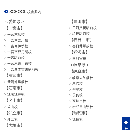
SCHOOL
校舎案内
＜愛知県＞
【豊田市】
【一宮市】
三河八橋駅前校
猿投駅前校
一宮末広校
【春日井市】
一宮木曽川校
一宮今伊勢校
春日井駅前校
一宮南部丹陽校
【稲沢市】
一宮駅前校
国府宮校
一宮木曽川東校
＜岐阜県＞
一宮新木曽川駅前校
【岐阜市】
【清須市】
岐阜大学前校
新清洲駅前校
忠節校
【江南市】
柳津校
江南江森校
長良校
【犬山市】
西岐阜校
犬山校
岩野田山県校
【知立市】
【瑞穂市】
知立校
穂積校
【大垣市】