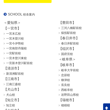
SCHOOL
校舎案内
＜愛知県＞
【豊田市】
【一宮市】
三河八橋駅前校
猿投駅前校
一宮末広校
【春日井市】
一宮木曽川校
一宮今伊勢校
春日井駅前校
一宮南部丹陽校
【稲沢市】
一宮駅前校
国府宮校
一宮木曽川東校
＜岐阜県＞
一宮新木曽川駅前校
【岐阜市】
【清須市】
岐阜大学前校
新清洲駅前校
忠節校
【江南市】
柳津校
江南江森校
長良校
【犬山市】
西岐阜校
犬山校
岩野田山県校
【知立市】
【瑞穂市】
知立校
穂積校