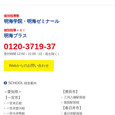
個別指導塾
明海学院・明海ゼミナール
個別指導＋ＡＩ
明海プラス
0120-3719-37
受付時間 12:00～21:00（日・祝を除く）
Webからのお問い合わせ
SCHOOL
校舎案内
＜愛知県＞
【豊田市】
【一宮市】
三河八橋駅前校
猿投駅前校
一宮末広校
【春日井市】
一宮木曽川校
一宮今伊勢校
春日井駅前校