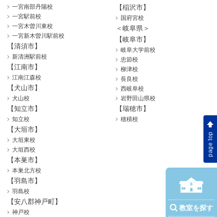
一宮南部丹陽校
【稲沢市】
一宮駅前校
国府宮校
一宮木曽川東校
＜岐阜県＞
一宮新木曽川駅前校
【岐阜市】
【清須市】
岐阜大学前校
新清洲駅前校
忠節校
【江南市】
柳津校
江南江森校
長良校
【犬山市】
西岐阜校
犬山校
岩野田山県校
【知立市】
【瑞穂市】
知立校
穂積校
【大垣市】
page top
大垣東校
大垣西校
【本巣市】
本巣北方校
【羽島市】
羽島校
【安八郡神戸町】
教室を探す
神戸校