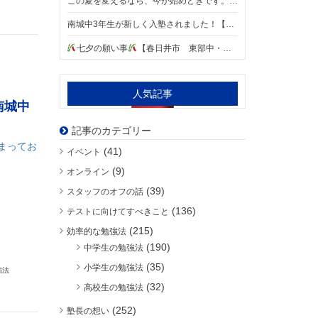
この夏を変えるなら、今が始めどきです。【春日井市 東部中・中部中・柏原中・松原中・南城中学区の個別指導塾 明海学院 春日井駅前校】
南城中3年生が新しく入塾されました！【春日井市 東部中・中部中・柏原中・松原中・南城中学区の個別指導塾 明海学院 春日井駅前校】
七夕の願い事
【春日井市 東部中・中部中・柏原中・松原中・南城中学区の個別指導塾 明海学院 春日井駅前校】
人気記事
南城中
記事のカテゴリー
まってお
(41)
イベント
(9)
オンライン
(39)
スタッフのオフの話
(136)
テストに向けてすべきこと
(215)
効率的な勉強法
(190)
中学生の勉強法
(35)
小学生の勉強法
強法
(32)
高校生の勉強法
(252)
塾長の想い