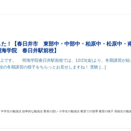
した！【春日井市 東部中・中部中・柏原中・松原中・
明海学院 春日井駅前校】
です。 明海学院春日井駅前校では、12/23(金)より、冬期講習が始
校の冬期講習の様子をちらっとお見せしますね！ 受験 […]
k
r
il
共
有
 中学生の勉強法 効率的な勉強法 塾長の想い 小学生の勉強法 教室での指導 教室の様子 高校生の勉