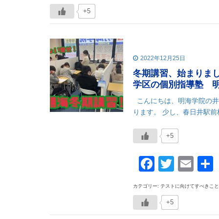
+5
2022年12月25日
冬期講習、始まりま
学区の個別指導塾 
こんにちは、明海学院の井上
ります。 少し、春日井駅前
+5
Faceboo
Twitte
Ema
カテゴリー: テストに向けてすべきこと
+5