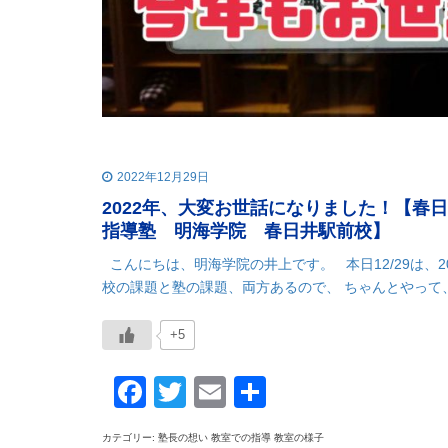
2022年12月29日
2022年、大変お世話になりました！【
指導塾 明海学院 春日井駅前校】
こんにちは、明海学院の井上です。 本日12/29は、
校の課題と塾の課題、両方あるので、 ちゃんとやって、
+5
Facebook
Twitter
Email
共
有
カテゴリー: 塾長の想い 教室での指導 教室の様子