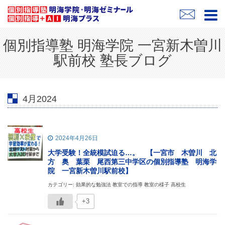
個別指導塾 明海学院 一宮新木曽川
駅前校 塾長ブログ
4月2024
2024年4月26日
大学受験！全統模試迫る…。 【一宮市 木曽川 北
方 奥 葉栗 尾西第三中学区の個別指導塾 明海学
院 一宮新木曽川駅前校】
カテゴリー: 効果的な勉強法 教室での指導 教室の様子 高校生
+3