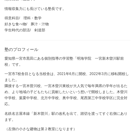
情報収集力にも長けている塾長です。
得意科目/ 理科・数学
好きな食べ物/ 豚汁・汁物
学生時代の部活/ 剣道部
塾のプロフィール
愛知県一宮市黒田にある個別指導の学習塾「明海学院 一宮新木曽川駅前
校」です。
一宮市7校舎目となる当校舎は、2021年6月に開校、2022年3月に移転開校し
ました。
隣接する一宮木曽川校、一宮木曽川東校が大人気で毎年満席の学年が出るた
め、より地域の子どもたちに貢献したいという想いで開校しました。木曽川
中学校、葉栗中学校、北方中学校、奥中学校、尾西第三中学校学区に完全対
応。
名鉄名古屋本線「新木曽川」駅の改札を出て、踏切を渡ってすぐ右側にあり
ます。
（左側の小さな建物は第２教室になります）