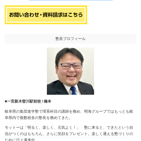
塾長プロフィール
■
一宮新木曽川駅前校 / 橋本
岐阜県の集団進学塾で理系科目の講師を務め、明海グループではもっとも岐
阜県内で複数校舎の塾長を務めてきた。
モットーは「明るく、楽しく、元気よく！」 塾に来ると、できたという自
信がつくのはもちろん、さらに笑顔をプレゼント。楽しく通える塾づくりの
ために日々邁進中。