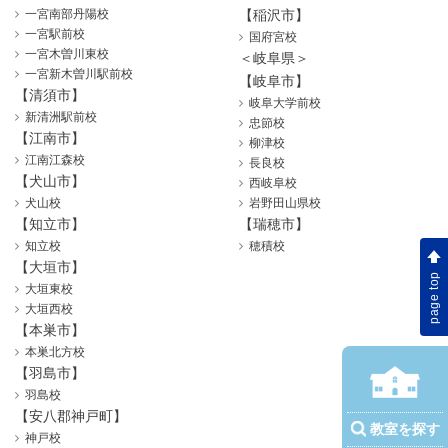
一宮南部丹陽校
【稲沢市】
一宮駅前校
国府宮校
一宮木曽川東校
＜岐阜県＞
一宮新木曽川駅前校
【岐阜市】
【清須市】
岐阜大学前校
新清洲駅前校
忠節校
【江南市】
柳津校
江南江森校
長良校
【犬山市】
西岐阜校
犬山校
岩野田山県校
【知立市】
【瑞穂市】
知立校
穂積校
【大垣市】
page top
大垣東校
大垣西校
【本巣市】
本巣北方校
【羽島市】
羽島校
【安八郡神戸町】
教室を探す
神戸校