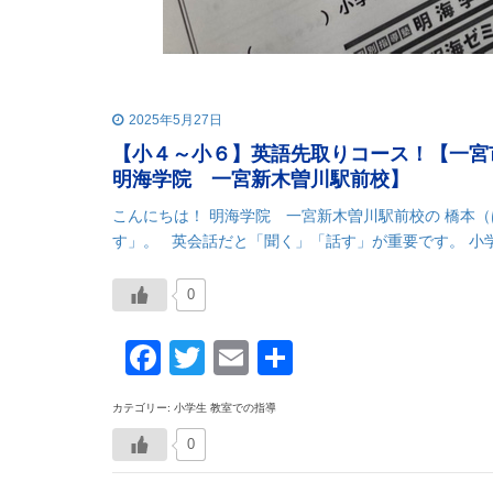
2025年5月27日
【小４～小６】英語先取りコース！【一
明海学院 一宮新木曽川駅前校】
こんにちは！ 明海学院 一宮新木曽川駅前校の 橋本
す」。 英会話だと「聞く」「話す」が重要です。 小学
0
Facebook
Twitter
Email
共
有
カテゴリー: 小学生 教室での指導
0