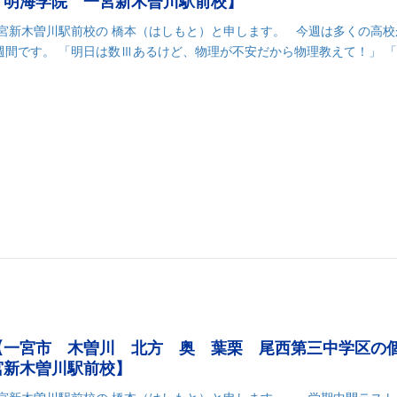
 明海学院 一宮新木曽川駅前校】
一宮新木曽川駅前校の 橋本（はしもと）と申します。 今週は多くの高校
週間です。 「明日は数Ⅲあるけど、物理が不安だから物理教えて！」 
k
r
il
共
有
【一宮市 木曽川 北方 奥 葉栗 尾西第三中学区の
宮新木曽川駅前校】