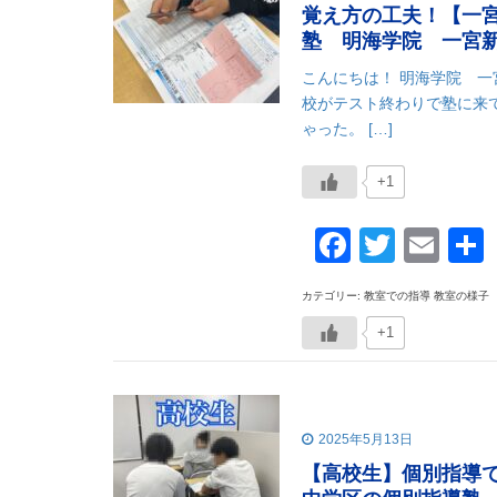
覚え方の工夫！【一
塾 明海学院 一宮
こんにちは！ 明海学院 
校がテスト終わりで塾に来て
ゃった。 […]
+1
Faceboo
Twitte
Ema
カテゴリー: 教室での指導 教室の様子
+1
2025年5月13日
【高校生】個別指導