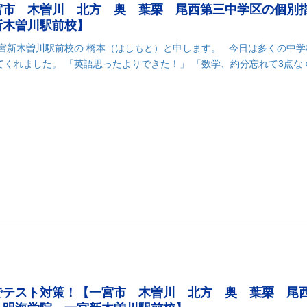
宮市 木曽川 北方 奥 葉栗 尾西第三中学区の個別
新木曽川駅前校】
一宮新木曽川駅前校の 橋本（はしもと）と申します。 今日は多くの中学
くれました。 「英語思ったよりできた！」 「数学、約分忘れて3点な
k
r
il
共
有
でテスト対策！【一宮市 木曽川 北方 奥 葉栗 尾