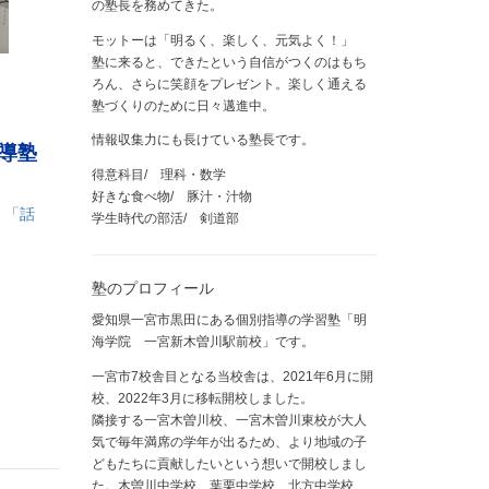
の塾長を務めてきた。
モットーは「明るく、楽しく、元気よく！」
塾に来ると、できたという自信がつくのはもち
ろん、さらに笑顔をプレゼント。楽しく通える
塾づくりのために日々邁進中。
情報収集力にも長けている塾長です。
指導塾
得意科目/ 理科・数学
好きな食べ物/ 豚汁・汁物
」「話
学生時代の部活/ 剣道部
塾のプロフィール
愛知県一宮市黒田にある個別指導の学習塾「明
海学院 一宮新木曽川駅前校」です。
一宮市7校舎目となる当校舎は、2021年6月に開
校、2022年3月に移転開校しました。
隣接する一宮木曽川校、一宮木曽川東校が大人
気で毎年満席の学年が出るため、より地域の子
どもたちに貢献したいという想いで開校しまし
た。木曽川中学校、葉栗中学校、北方中学校、