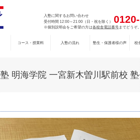
入塾に関するお問い合わせ
0120
受付時間 12:00～21:00（日・祝を除く）
※個別説明会をご希望の方は
各校舎電話番号
までどうぞ
コース・授業料
入塾の流れ
塾生・保護者様の声
校
塾 明海学院 一宮新木曽川駅前校 