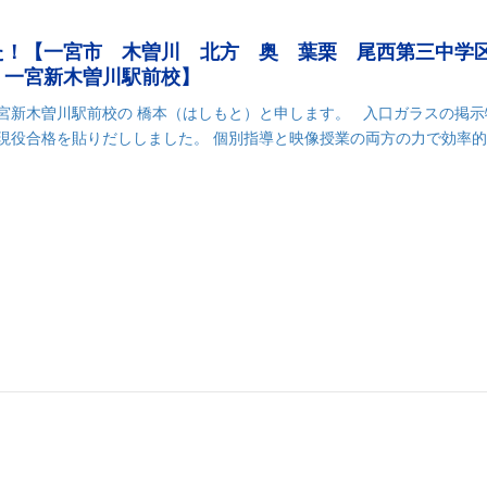
た！【一宮市 木曽川 北方 奥 葉栗 尾西第三中学
 一宮新木曽川駅前校】
一宮新木曽川駅前校の 橋本（はしもと）と申します。 入口ガラスの掲示
生現役合格を貼りだししました。 個別指導と映像授業の両方の力で効率
k
r
il
共
有