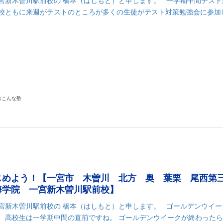
一宮新木曽川駅前校の 橋本（はしもと）と申します。 一学期中間テスト
高校ともに来週がテストのところが多くの生徒がテスト対策勉強会に参加
k
r
il
共
有
はこんな塾
じめよう！【一宮市 木曽川 北方 奥 葉栗 尾西第
海学院 一宮新木曽川駅前校】
一宮新木曽川駅前校の 橋本（はしもと）と申します。 ゴールデンウイー
生、高校生は一学期中間の直前ですね。 ゴールデンウイークが終わった