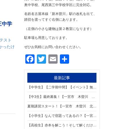
奥中学校、尾西第三中学校学区に完全対応。
名鉄名古屋本線「新木曽川」駅の改札を出て、
踏切を渡ってすぐ右側にあります。
三中学
（左側の小さな建物は第２教室になります）
駐車場も用意しております。
テスト
かったけ
ぜひお気軽にお問い合わせください。
Facebook
Twitter
Email
共
有
最新記事
【中学生】【二学期中間】【イベント】無料テスト対策勉強会！【一宮市 木曽川 北方 奥 葉栗 尾西第三中学区の個別指導塾 明海学院 一宮新木曽川駅前校】
【中3生】最終募集！【一宮市 木曽川 北方 奥 葉栗 尾西第三中学区の個別指導塾 明海学院 一宮新木曽川駅前校】
夏期講習スタート！【一宮市 木曽川 北方 奥 葉栗 尾西第三中学区の個別指導塾 明海学院 一宮新木曽川駅前校】
【小学生】なんで宿題ってあるの？【一宮市 木曽川 北方 奥 葉栗 尾西第三中学区の個別指導塾 明海学院 一宮新木曽川駅前校】
【高校生】赤本を解こう！そして解くだけで終わらない！【一宮市 木曽川 北方 奥 葉栗 尾西第三中学区の個別指導塾 明海学院 一宮新木曽川駅前校】