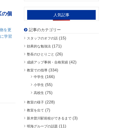
区の個
人気記事
記事のカテゴリー
物を更
的に学習
(15)
スタッフのオフの話
(171)
効果的な勉強法
(26)
塾長のひとりごと
(42)
成績アップ事例・合格実績
(334)
教室での指導
(166)
中学生
(55)
小学生
(75)
高校生
(228)
教室の様子
(7)
教室を出て
(3)
新木曽川駅前校ができるまで
(11)
明海グループの話題