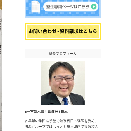
塾長プロフィール
■
一宮新木曽川駅前校 / 橋本
岐阜県の集団進学塾で理系科目の講師を務め、
明海グループではもっとも岐阜県内で複数校舎