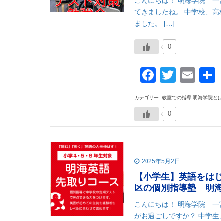
こんにちは！ 明海学院 
てきましたね。 中学校、
ました。 […]
0
Faceboo
Twitte
Ema
カテゴリー: 教室での指導 明海学院と
0
2025年5月2日
【小学生】英語をは
区の個別指導塾 明
こんにちは！ 明海学院 
がお過ごしですか？ 中学