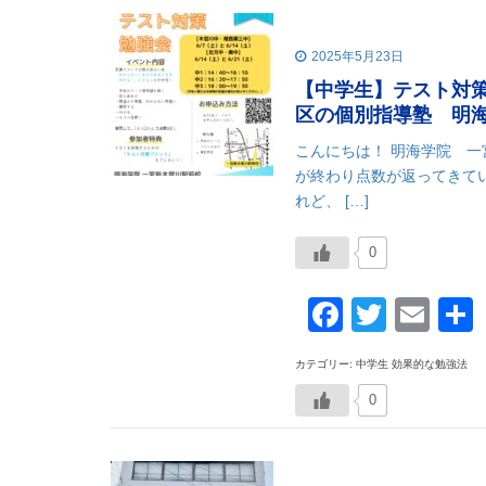
2025年5月23日
【中学生】テスト対
区の個別指導塾 明
こんにちは！ 明海学院 
が終わり点数が返ってきてい
れど、 […]
0
Faceboo
Twitte
Ema
カテゴリー: 中学生 効果的な勉強法
0