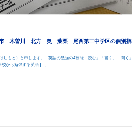
宮市 木曽川 北方 奥 葉栗 尾西第三中学区の個別
（はしもと）と申します。 英語の勉強の4技能「読む」「書く」「聞く
校から勉強する英語 […]