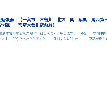
策勉強会！【一宮市 木曽川 北方 奥 葉栗 尾西第
海学院 一宮新木曽川駅前校】
一宮新木曽川駅前校の 橋本（はしもと）と申します。 現在、一学期中間
ます。 どうだった？と聞くと、 「前回よりUPした！」 「英語が難し
k
r
il
共
有