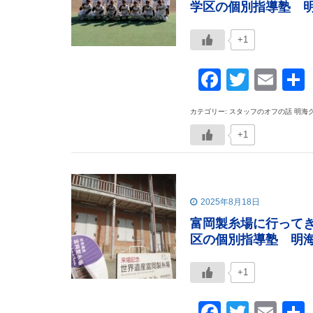
学区の個別指導塾 
+1
Faceboo
Twitte
Ema
カテゴリー: スタッフのオフの話 明海
+1
2025年8月18日
富岡製糸場に行って
区の個別指導塾 明
+1
Faceboo
Twitte
Ema