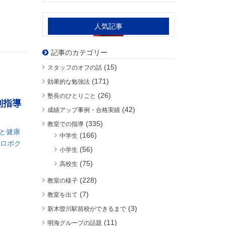
人気記事
記事のカテゴリー
(15)
スタッフのオフの話
(171)
効果的な勉強法
(26)
塾長のひとりごと
別指導
(42)
成績アップ事例・合格実績
(335)
教室での指導
と健康
(166)
中学生
プロボク
(56)
小学生
(75)
高校生
(228)
教室の様子
(7)
教室を出て
(3)
新木曽川駅前校ができるまで
(11)
明海グループの話題