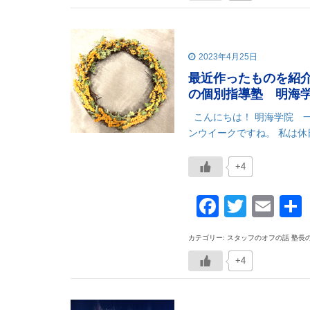
2023年4月25日
最近作ったものを紹
の個別指導塾 明海
こんにちは！ 明海学院 
ンウイークですね。 私は休
+4
Faceboo
Twitte
Ema
カテゴリー: スタッフのオフの話 塾長
+4