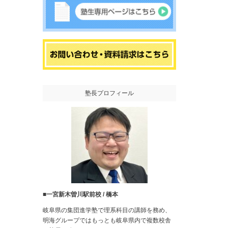
塾長プロフィール
■
一宮新木曽川駅前校 / 橋本
岐阜県の集団進学塾で理系科目の講師を務め、
明海グループではもっとも岐阜県内で複数校舎