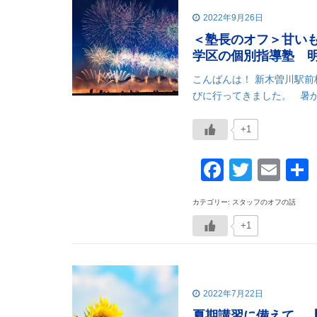
2022年9月26日
＜塾長のオフ＞甘い
学区の個別指導塾 
こんばんは！ 新木曽川駅
びに行ってきました。 暑か
+1
Faceboo
Twitte
Ema
カテゴリー: スタッフのオフの話
+1
2022年7月22日
夏期講習に備えて…