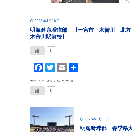
2026年4月18日
明海健康増進部！【一宮市 木曽川 北方
木曽川駅前校】
0
Facebook
Twitter
Email
共
有
カテゴリー: スタッフのオフの話
0
2026年3月17日
明海野球部 春季県