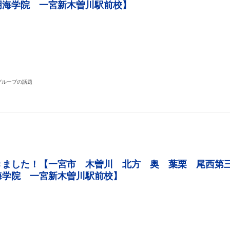
明海学院 一宮新木曽川駅前校】
k
r
il
共
有
グループの話題
きました！【一宮市 木曽川 北方 奥 葉栗 尾西第
海学院 一宮新木曽川駅前校】
k
r
il
共