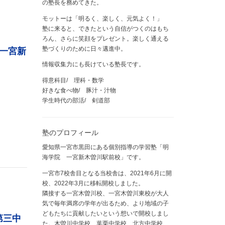
の塾長を務めてきた。
モットーは「明るく、楽しく、元気よく！」
塾に来ると、できたという自信がつくのはもち
ろん、さらに笑顔をプレゼント。楽しく通える
塾づくりのために日々邁進中。
一宮新
情報収集力にも長けている塾長です。
得意科目/ 理科・数学
好きな食べ物/ 豚汁・汁物
学生時代の部活/ 剣道部
塾のプロフィール
愛知県一宮市黒田にある個別指導の学習塾「明
海学院 一宮新木曽川駅前校」です。
一宮市7校舎目となる当校舎は、2021年6月に開
校、2022年3月に移転開校しました。
隣接する一宮木曽川校、一宮木曽川東校が大人
気で毎年満席の学年が出るため、より地域の子
どもたちに貢献したいという想いで開校しまし
第三中
た。木曽川中学校、葉栗中学校、北方中学校、