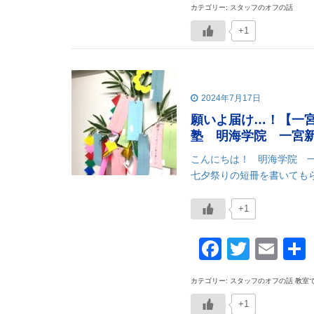
カテゴリー: スタッフのオフの話
+1
2024年7月17日
願いよ届け…！【一
塾 明海学院 一宮
こんにちは！ 明海学院 
七夕祭りの短冊を書いてもら
+1
Faceboo
Twitte
Ema
カテゴリー: スタッフのオフの話 教室
+1