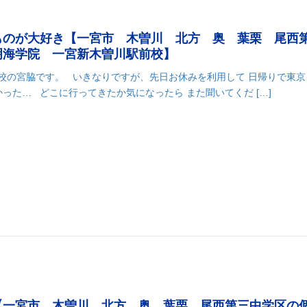
ものが大好き【一宮市 木曽川 北方 奥 葉栗 尾西
明海学院 一宮新木曽川駅前校】
前校の宮脇です。 いきなりですが、先日お休みを利用して 日帰りで東京
った… どこに行ってきたか気になったら また聞いてくだ […]
k
r
il
共
有
【一宮市 木曽川 北方 奥 葉栗 尾西第三中学区の