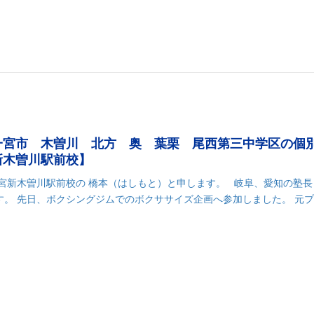
有
一宮市 木曽川 北方 奥 葉栗 尾西第三中学区の個
新木曽川駅前校】
一宮新木曽川駅前校の 橋本（はしもと）と申します。 岐阜、愛知の塾長
す。 先日、ボクシングジムでのボクササイズ企画へ参加しました。 元
k
r
il
共
有