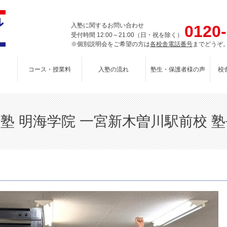
入塾に関するお問い合わせ
0120
受付時間 12:00～21:00（日・祝を除く）
※個別説明会をご希望の方は
各校舎電話番号
までどうぞ
コース・授業料
入塾の流れ
塾生・保護者様の声
校
塾 明海学院 一宮新木曽川駅前校 