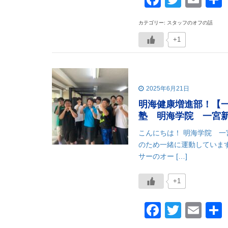
カテゴリー: スタッフのオフの話
+1
2025年6月21日
明海健康増進部！【
塾 明海学院 一宮
こんにちは！ 明海学院 
のため一緒に運動していま
サーのオー […]
+1
Faceboo
Twitte
Ema