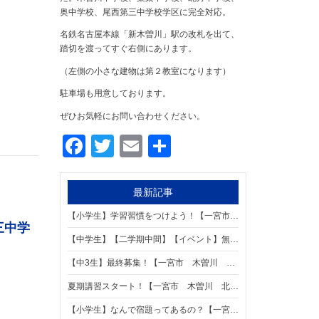
奥中学校、尾西第三中学校学区に完全対応。
名鉄名古屋本線「新木曽川」駅の改札を出て、
踏切を渡ってすぐ右側にあります。
（左側の小さな建物は第２教室になります）
駐車場も用意しております。
ぜひお気軽にお問い合わせください。
Facebook
Twitter
Email
共
有
最新記事
【小学生】学習習慣をつけよう！【一宮市 木曽川 北方 奥 葉栗 尾西第三中学区の個別指導塾 明海学院 一宮新木曽川駅前校】
三中学
【中学生】【二学期中間】【イベント】無料テスト対策勉強会！【一宮市 木曽川 北方 奥 葉栗 尾西第三中学区の個別指導塾 明海学院 一宮新木曽川駅前校】
【中3生】最終募集！【一宮市 木曽川 北方 奥 葉栗 尾西第三中学区の個別指導塾 明海学院 一宮新木曽川駅前校】
夏期講習スタート！【一宮市 木曽川 北方 奥 葉栗 尾西第三中学区の個別指導塾 明海学院 一宮新木曽川駅前校】
【小学生】なんで宿題ってあるの？【一宮市 木曽川 北方 奥 葉栗 尾西第三中学区の個別指導塾 明海学院 一宮新木曽川駅前校】