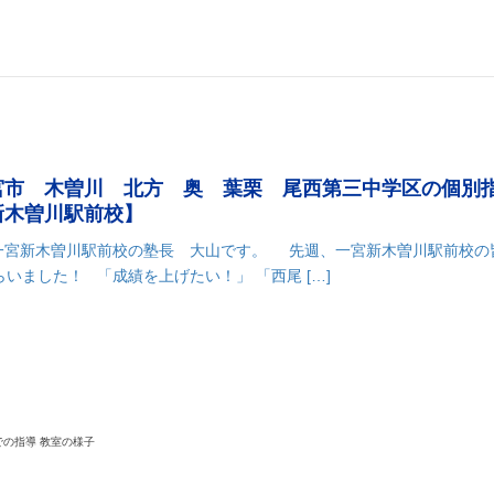
宮市 木曽川 北方 奥 葉栗 尾西第三中学区の個別
新木曽川駅前校】
一宮新木曽川駅前校の塾長 大山です。 先週、一宮新木曽川駅前校の
いました！ 「成績を上げたい！」 「西尾 […]
k
r
il
共
有
での指導 教室の様子