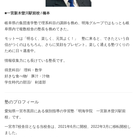
■
一宮新木曽川駅前校 / 橋本
岐阜県の集団進学塾で理系科目の講師を務め、明海グループではもっとも岐
阜県内で複数校舎の塾長を務めてきた。
モットーは「明るく、楽しく、元気よく！」 塾に来ると、できたという自
信がつくのはもちろん、さらに笑顔をプレゼント。楽しく通える塾づくりの
ために日々邁進中。
情報収集力にも長けている塾長です。
得意科目/ 理科・数学
好きな食べ物/ 豚汁・汁物
学生時代の部活/ 剣道部
塾のプロフィール
愛知県一宮市黒田にある個別指導の学習塾「明海学院 一宮新木曽川駅前
校」です。
一宮市7校舎目となる当校舎は、2021年6月に開校、2022年3月に移転開校し
ました。