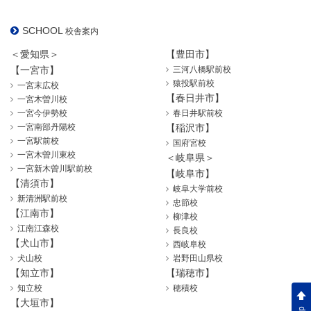
SCHOOL
校舎案内
＜愛知県＞
【豊田市】
【一宮市】
三河八橋駅前校
猿投駅前校
一宮末広校
【春日井市】
一宮木曽川校
一宮今伊勢校
春日井駅前校
一宮南部丹陽校
【稲沢市】
一宮駅前校
国府宮校
一宮木曽川東校
＜岐阜県＞
一宮新木曽川駅前校
【岐阜市】
【清須市】
岐阜大学前校
新清洲駅前校
忠節校
【江南市】
柳津校
江南江森校
長良校
【犬山市】
西岐阜校
犬山校
岩野田山県校
【知立市】
【瑞穂市】
知立校
穂積校
【大垣市】