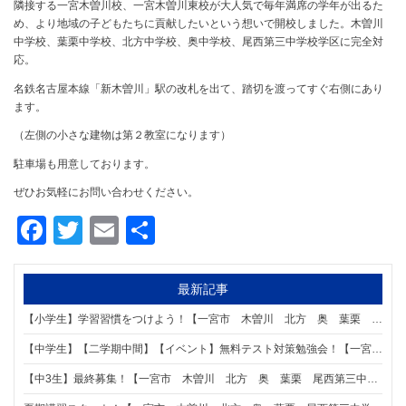
隣接する一宮木曽川校、一宮木曽川東校が大人気で毎年満席の学年が出るた
め、より地域の子どもたちに貢献したいという想いで開校しました。木曽川
中学校、葉栗中学校、北方中学校、奥中学校、尾西第三中学校学区に完全対
応。
名鉄名古屋本線「新木曽川」駅の改札を出て、踏切を渡ってすぐ右側にあり
ます。
（左側の小さな建物は第２教室になります）
駐車場も用意しております。
ぜひお気軽にお問い合わせください。
Facebook
Twitter
Email
共
有
最新記事
【小学生】学習習慣をつけよう！【一宮市 木曽川 北方 奥 葉栗 尾西第三中学区の個別指導塾 明海学院 一宮新木曽川駅前校】
【中学生】【二学期中間】【イベント】無料テスト対策勉強会！【一宮市 木曽川 北方 奥 葉栗 尾西第三中学区の個別指導塾 明海学院 一宮新木曽川駅前校】
【中3生】最終募集！【一宮市 木曽川 北方 奥 葉栗 尾西第三中学区の個別指導塾 明海学院 一宮新木曽川駅前校】