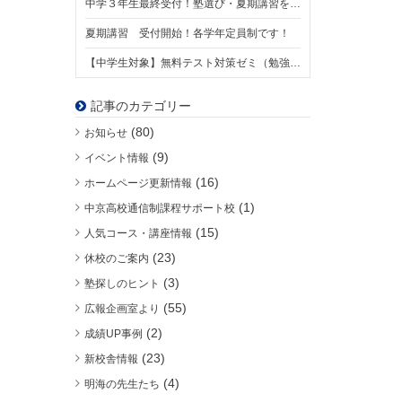
中学３年生最終受付！塾選び・夏期講習をご検討の方、ぜひご一読ください。【8/1スタート】
夏期講習 受付開始！各学年定員制です！
【中学生対象】無料テスト対策ゼミ（勉強会）について
記事のカテゴリー
(80)
お知らせ
(9)
イベント情報
(16)
ホームページ更新情報
(1)
中京高校通信制課程サポート校
(15)
人気コース・講座情報
(23)
休校のご案内
(3)
塾探しのヒント
(55)
広報企画室より
(2)
成績UP事例
(23)
新校舎情報
(4)
明海の先生たち