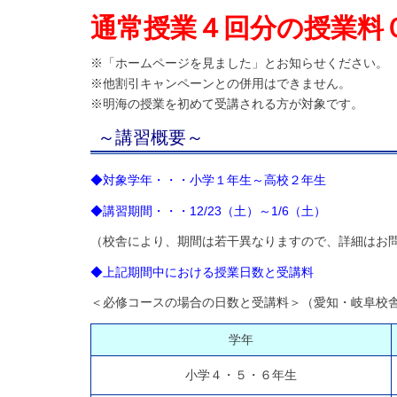
通常授業４回分の授業料
※「ホームページを見ました」とお知らせください。
※他割引キャンペーンとの併用はできません。
※明海の授業を初めて受講される方が対象です。
～講習概要
～
◆対象学年・・・小学１年生～高校２年生
◆講習
期間・・・12/23（土）～1/6（土）
（校舎により、期間は若干異なりますので、詳細はお
◆上記期間中における授業日数と受講料
＜必修コースの場合の日数と受講料＞（愛知・岐阜校
学年
小学４・５・６年生