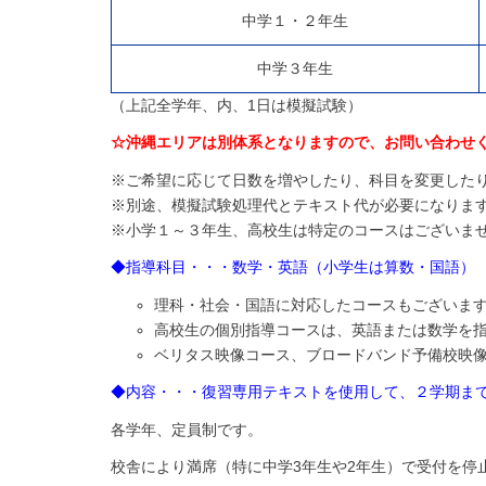
中学１・２年生
中学３年生
（上記全学年、内、1日は模擬試験）
☆沖縄エリアは別体系となりますので、お問い合わせ
※ご希望に応じて日数を増やしたり、科目を変更した
※別途、模擬試験処理代とテキスト代が必要になりま
※小学１～３年生、高校生は特定のコースはございま
◆指導科目・・・数学・英語（小学生は算数・国語）
理科・社会・国語に対応したコースもございま
高校生の個別指導コースは、英語または数学を
ベリタス映像コース、ブロードバンド予備校映
◆内容・・・復習専用テキストを使用して、２学期ま
各学年、定員制です。
校舎により満席（特に中学3年生や2年生）で受付を停