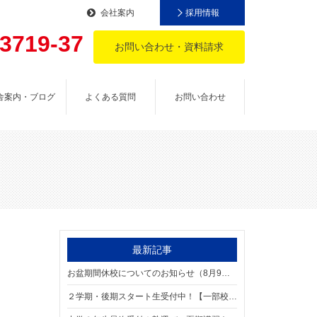
会社案内
採用情報
-3719-37
お問い合わせ・資料請求
。
舎案内・ブログ
よくある質問
お問い合わせ
最新記事
お盆期間休校についてのお知らせ（8月9日～16日）
２学期・後期スタート生受付中！【一部校舎・学年は満席です】