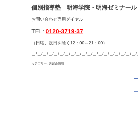
個別指導塾 明海学院・明海ゼミナール
お問い合わせ専用ダイヤル
TEL:
0120-3719-37
（日曜、祝日を除く12：00～21：00）
＿/＿/＿/＿/＿/＿/＿/＿/＿/＿/＿/＿/＿/＿/＿/＿/＿/＿/＿/
カテゴリー: 講習会情報