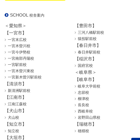
SCHOOL
校舎案内
＜愛知県＞
【豊田市】
【一宮市】
三河八橋駅前校
猿投駅前校
一宮末広校
【春日井市】
一宮木曽川校
一宮今伊勢校
春日井駅前校
一宮南部丹陽校
【稲沢市】
一宮駅前校
国府宮校
一宮木曽川東校
＜岐阜県＞
一宮新木曽川駅前校
【岐阜市】
【清須市】
岐阜大学前校
新清洲駅前校
忠節校
【江南市】
柳津校
江南江森校
長良校
【犬山市】
西岐阜校
犬山校
岩野田山県校
【知立市】
【瑞穂市】
知立校
穂積校
【大垣市】