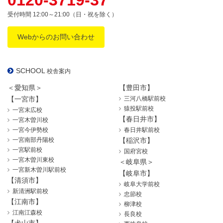
受付時間 12:00～21:00（日・祝を除く）
Webからのお問い合わせ
SCHOOL
校舎案内
＜愛知県＞
【豊田市】
【一宮市】
三河八橋駅前校
猿投駅前校
一宮末広校
【春日井市】
一宮木曽川校
一宮今伊勢校
春日井駅前校
一宮南部丹陽校
【稲沢市】
一宮駅前校
国府宮校
一宮木曽川東校
＜岐阜県＞
一宮新木曽川駅前校
【岐阜市】
【清須市】
岐阜大学前校
新清洲駅前校
忠節校
【江南市】
柳津校
江南江森校
長良校