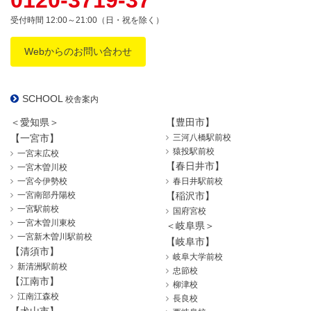
受付時間 12:00～21:00（日・祝を除く）
Webからのお問い合わせ
SCHOOL
校舎案内
＜愛知県＞
【豊田市】
【一宮市】
三河八橋駅前校
猿投駅前校
一宮末広校
【春日井市】
一宮木曽川校
一宮今伊勢校
春日井駅前校
一宮南部丹陽校
【稲沢市】
一宮駅前校
国府宮校
一宮木曽川東校
＜岐阜県＞
一宮新木曽川駅前校
【岐阜市】
【清須市】
岐阜大学前校
新清洲駅前校
忠節校
【江南市】
柳津校
江南江森校
長良校