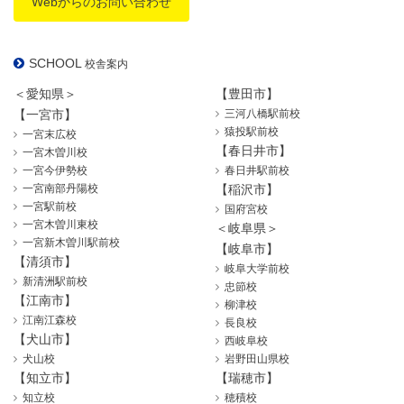
Webからのお問い合わせ
SCHOOL
校舎案内
＜愛知県＞
【豊田市】
【一宮市】
三河八橋駅前校
猿投駅前校
一宮末広校
【春日井市】
一宮木曽川校
一宮今伊勢校
春日井駅前校
一宮南部丹陽校
【稲沢市】
一宮駅前校
国府宮校
一宮木曽川東校
＜岐阜県＞
一宮新木曽川駅前校
【岐阜市】
【清須市】
岐阜大学前校
新清洲駅前校
忠節校
【江南市】
柳津校
江南江森校
長良校
【犬山市】
西岐阜校
犬山校
岩野田山県校
【知立市】
【瑞穂市】
知立校
穂積校