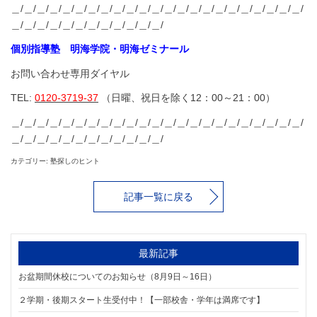
＿/＿/＿/＿/＿/＿/＿/＿/＿/＿/＿/＿/＿/＿/＿/＿/＿/＿/＿/＿/＿/＿/＿/
＿/＿/＿/＿/＿/＿/＿/＿/＿/＿/＿/＿/
個別指導塾 明海学院・明海ゼミナール
お問い合わせ専用ダイヤル
TEL:
0120-3719-37
（日曜、祝日を除く12：00～21：00）
＿/＿/＿/＿/＿/＿/＿/＿/＿/＿/＿/＿/＿/＿/＿/＿/＿/＿/＿/＿/＿/＿/＿/
＿/＿/＿/＿/＿/＿/＿/＿/＿/＿/＿/＿/
カテゴリー: 塾探しのヒント
記事一覧に戻る
最新記事
お盆期間休校についてのお知らせ（8月9日～16日）
２学期・後期スタート生受付中！【一部校舎・学年は満席です】