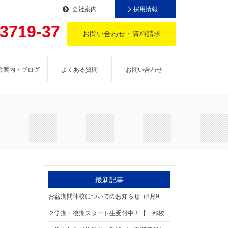
会社案内
採用情報
-3719-37
お問い合わせ・資料請求
。
舎案内・ブログ
よくある質問
お問い合わせ
最新記事
お盆期間休校についてのお知らせ（8月9日～16日）
２学期・後期スタート生受付中！【一部校舎・学年は満席です】