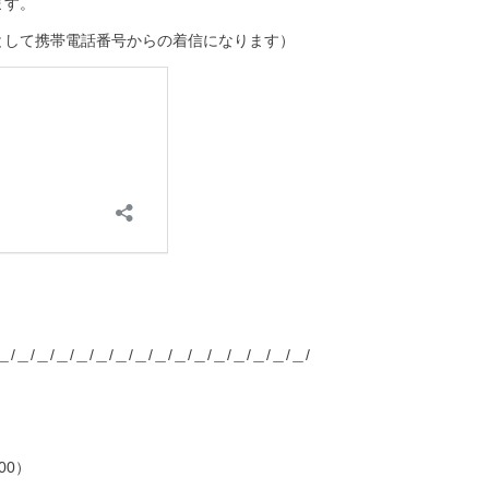
ます。
として携帯電話番号からの着信になります）
＿/＿/＿/＿/＿/＿/＿/＿/＿/＿/＿/＿/＿/＿/＿/＿/
00）