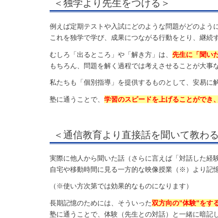
＜独学より先生をつける＞
例えば定期テストや入試にどのような問題がどのよう
これを独学で学び、成果につながる行動をとり、継続
むしろ「出るところ」や「解き方」は、
先生に「聞い
もちろん、問題を解く過程では考えさせることが大事
私たちも「個別指導」を提供するものとして、安易に
塾に通うことで、
学習のスピードを上げることができ
＜通信教育より直接話を聞いて教わ
実際に他人から聞いた話（さらに言えば「対話した経
自宅や移動時間に見る一方的な映像授業（※）より記
（※使い方次第では効果的なものになります）
長期記憶のためには、そういった
双方向の”体験”をす
塾に通うことで、体験（先生との対話）と一緒に暗記