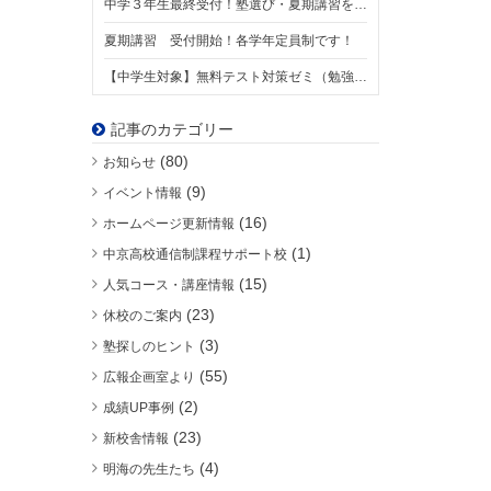
中学３年生最終受付！塾選び・夏期講習をご検討の方、ぜひご一読ください。【8/1スタート】
夏期講習 受付開始！各学年定員制です！
【中学生対象】無料テスト対策ゼミ（勉強会）について
記事のカテゴリー
(80)
お知らせ
(9)
イベント情報
(16)
ホームページ更新情報
(1)
中京高校通信制課程サポート校
(15)
人気コース・講座情報
(23)
休校のご案内
(3)
塾探しのヒント
(55)
広報企画室より
(2)
成績UP事例
(23)
新校舎情報
(4)
明海の先生たち