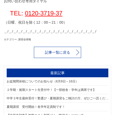
お問い合わせ専用ダイヤル
TEL:
0120-3719-37
（日曜、祝日を除く12：00～21：00）
＿/＿/＿/＿/＿/＿/＿/＿/＿/＿/＿/＿/＿/＿/＿/＿/＿/＿/＿/＿/
カテゴリー: 講習会情報
記事一覧に戻る
最新記事
お盆期間休校についてのお知らせ（8月9日～16日）
２学期・後期スタート生受付中！【一部校舎・学年は満席です】
中学３年生最終受付！塾選び・夏期講習をご検討の方、ぜひご一読ください。【8/1スタート】
夏期講習 受付開始！各学年定員制です！