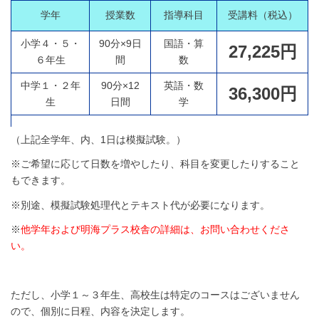
学年
授業数
指導科目
受講料（税込）
小学４・５・
90分×9日
国語・算
27,225円
６年生
間
数
中学１・２年
90分×12
英語・数
36,300円
生
日間
学
（上記全学年、内、1日は模擬試験。）
※ご希望に応じて日数を増やしたり、科目を変更したりすること
もできます。
※別途、模擬試験処理代とテキスト代が必要になります。
※
他学年および明海プラス校舎の詳細は、お問い合わせくださ
い。
ただし、小学１～３年生、高校生は特定のコースはございません
ので、個別に日程、内容を決定します。