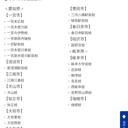
＜愛知県＞
【豊田市】
【一宮市】
三河八橋駅前校
猿投駅前校
一宮末広校
【春日井市】
一宮木曽川校
一宮今伊勢校
春日井駅前校
一宮南部丹陽校
【稲沢市】
一宮駅前校
国府宮校
一宮木曽川東校
＜岐阜県＞
一宮新木曽川駅前校
【岐阜市】
【清須市】
岐阜大学前校
新清洲駅前校
忠節校
【江南市】
柳津校
江南江森校
長良校
【犬山市】
西岐阜校
犬山校
岩野田山県校
【知立市】
【瑞穂市】
知立校
穂積校
【大垣市】
大垣東校
大垣西校