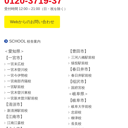
0120-3719-37
受付時間 12:00～21:00（日・祝を除く）
Webからのお問い合わせ
SCHOOL
校舎案内
＜愛知県＞
【豊田市】
【一宮市】
三河八橋駅前校
猿投駅前校
一宮末広校
【春日井市】
一宮木曽川校
一宮今伊勢校
春日井駅前校
一宮南部丹陽校
【稲沢市】
一宮駅前校
国府宮校
一宮木曽川東校
＜岐阜県＞
一宮新木曽川駅前校
【岐阜市】
【清須市】
岐阜大学前校
新清洲駅前校
忠節校
【江南市】
柳津校
江南江森校
長良校