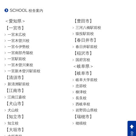
SCHOOL
校舎案内
＜愛知県＞
【豊田市】
【一宮市】
三河八橋駅前校
猿投駅前校
一宮末広校
【春日井市】
一宮木曽川校
一宮今伊勢校
春日井駅前校
一宮南部丹陽校
【稲沢市】
一宮駅前校
国府宮校
一宮木曽川東校
＜岐阜県＞
一宮新木曽川駅前校
【岐阜市】
【清須市】
岐阜大学前校
新清洲駅前校
忠節校
【江南市】
柳津校
江南江森校
長良校
【犬山市】
西岐阜校
犬山校
岩野田山県校
【知立市】
【瑞穂市】
知立校
穂積校
【大垣市】