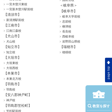
国府宮校
一宮木曽川東校
＜岐阜県＞
一宮新木曽川駅前校
【岐阜市】
【清須市】
岐阜大学前校
新清洲駅前校
忠節校
【江南市】
柳津校
江南江森校
長良校
【犬山市】
西岐阜校
犬山校
岩野田山県校
【知立市】
【瑞穂市】
知立校
穂積校
【大垣市】
大垣東校
page top
大垣西校
【本巣市】
本巣北方校
【羽島市】
羽島校
【安八郡神戸町】
神戸校
【羽島郡笠松町】
教室を探す
笠松駅前校