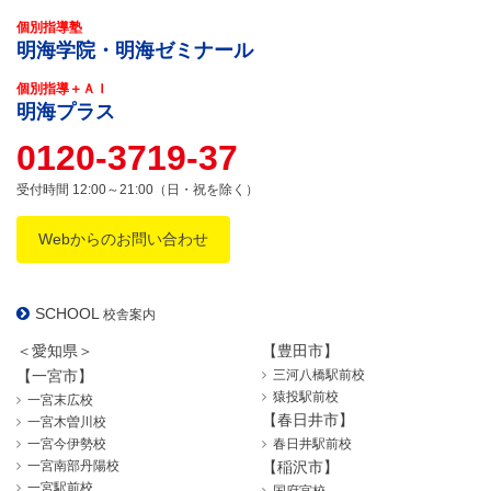
個別指導塾
明海学院・明海ゼミナール
個別指導＋ＡＩ
明海プラス
0120-3719-37
受付時間 12:00～21:00（日・祝を除く）
Webからのお問い合わせ
SCHOOL
校舎案内
＜愛知県＞
【豊田市】
【一宮市】
三河八橋駅前校
猿投駅前校
一宮末広校
【春日井市】
一宮木曽川校
一宮今伊勢校
春日井駅前校
一宮南部丹陽校
【稲沢市】
一宮駅前校