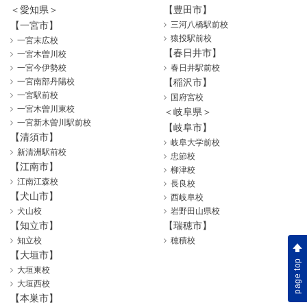
＜愛知県＞
【豊田市】
【一宮市】
三河八橋駅前校
猿投駅前校
一宮末広校
【春日井市】
一宮木曽川校
一宮今伊勢校
春日井駅前校
一宮南部丹陽校
【稲沢市】
一宮駅前校
国府宮校
一宮木曽川東校
＜岐阜県＞
一宮新木曽川駅前校
【岐阜市】
【清須市】
岐阜大学前校
新清洲駅前校
忠節校
【江南市】
柳津校
江南江森校
長良校
【犬山市】
西岐阜校
犬山校
岩野田山県校
【知立市】
【瑞穂市】
知立校
穂積校
【大垣市】
page top
大垣東校
大垣西校
【本巣市】