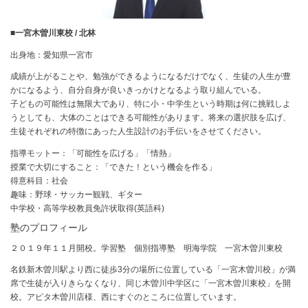
■一宮木曽川東校 / 北林
出身地：愛知県一宮市
成績が上がることや、勉強ができるようになるだけでなく、生徒の人生が豊
かになるよう、自分自身が良いきっかけとなるよう取り組んでいる。
子どもの可能性は無限大であり、特に小・中学生という時期は何に挑戦しよ
うとしても、大体のことはできる可能性があります。将来の選択肢を広げ、
生徒それぞれの特徴にあった人生設計のお手伝いをさせてください。
指導モットー：「可能性を広げる」「情熱」
授業で大切にすること：「できた！という機会を作る」
得意科目：社会
趣味：野球・サッカー観戦、ギター
中学校・高等学校教員免許状取得(英語科)
塾のプロフィール
２０１９年１１月開校。学習塾 個別指導塾 明海学院 一宮木曽川東校
名鉄新木曽川駅より西に徒歩3分の場所に位置している「一宮木曽川校」が満
席で生徒が入りきらなくなり、同じ木曽川中学区に「一宮木曽川東校」を開
校。アピタ木曽川店様、西にすぐのところに位置しています。