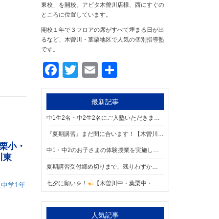
東校」を開校。アピタ木曽川店様、西にすぐの
ところに位置しています。
開校１年で３フロアの席がすべて埋まる日が出
るなど、木曽川・葉栗地区で人気の個別指導塾
です。
Facebook
Twitter
Email
共
有
最新記事
中1生2名・中2生2名にご入塾いただきました！【木曽川中・葉栗中・北方中・今伊勢中・浅井中・木曽川東小・葉栗小・葉栗北小の個別指導塾 明海学院 一宮木曽川東校】
『夏期講習』まだ間に合います！【木曽川中・葉栗中・北方中・今伊勢中・浅井中・木曽川東小・葉栗小・葉栗北小の個別指導塾 明海学院 一宮木曽川東校】
栗小・
中1・中2のお子さまの体験授業を実施しました！【木曽川中・葉栗中・北方中・今伊勢中・浅井中・木曽川東小・葉栗小・葉栗北小の個別指導塾 明海学院 一宮木曽川東校】
川東
夏期講習受付締め切りまで、残りわずか
【木曽川中・葉栗中・
七夕に願いを！
【木曽川中・葉栗中・北方中・今伊勢中・浅井中・木曽川東小・葉栗小・葉栗北小の個別指導塾 明海学院 一宮木曽川東校】
中学1年
人気記事