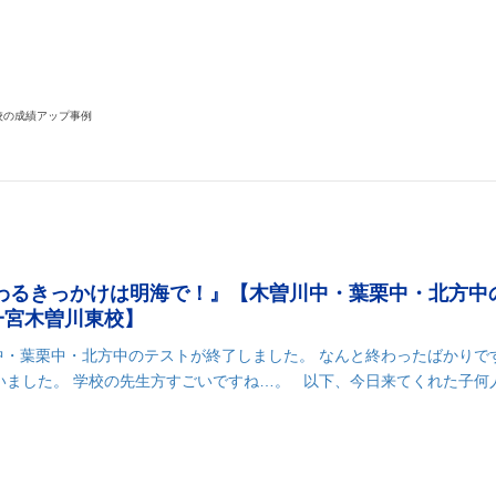
k
r
il
共
有
校の成績アップ事例
変わるきっかけは明海で！』【木曽川中・葉栗中・北方中
一宮木曽川東校】
中・葉栗中・北方中のテストが終了しました。 なんと終わったばかりで
ました。 学校の先生方すごいですね…。 以下、今日来てくれた子何人か