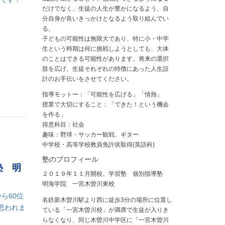
だけでなく、生徒の人生が豊かになるよう、自
分自身が良いきっかけとなるよう取り組んでい
る。
子どもの可能性は無限大であり、特に小・中学
生という時期は何に挑戦しようとしても、大体
のことはできる可能性があります。将来の選択
肢を広げ、生徒それぞれの特徴にあった人生設
計のお手伝いをさせてください。
指導モットー：「可能性を広げる」「情熱」
授業で大切にすること：「できた！という機会
を作る」
得意科目：社会
趣味：野球・サッカー観戦、ギター
中学校・高等学校教員免許状取得(英語科)
塾のプロフィール
塾 明
２０１９年１１月開校。学習塾 個別指導塾
明海学院 一宮木曽川東校
ら60位
名鉄新木曽川駅より西に徒歩3分の場所に位置し
思われま
ている「一宮木曽川校」が満席で生徒が入りき
らなくなり、同じ木曽川中学区に「一宮木曽川