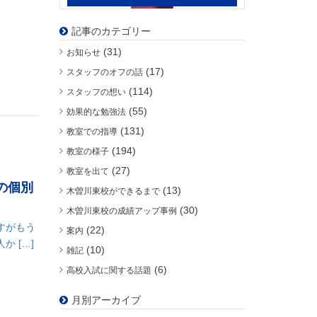
記事のカテゴリー
(31)
お知らせ
(17)
スタッフのオフの話
(114)
スタッフの想い
(55)
効果的な勉強法
(131)
教室での指導
(194)
教室の様子
(27)
教室を出て
の個別
(13)
木曽川東校ができるまで
(30)
木曽川東校の成績アップ事例
すがもう
(22)
案内
 […]
(10)
雑記
(6)
高校入試に関する話題
月別アーカイブ