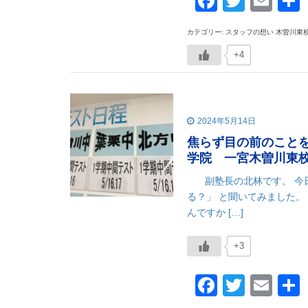
Faceboo
Twitte
Ema
カテゴリー: スタッフの想い 木曽川東
+4
2024年5月14日
焦らず目の前のこと
学院 一宮木曽川東
副塾長の北林です。 今日
る？」 と聞いてみました。
んですか […]
+3
Faceboo
Twitte
Ema