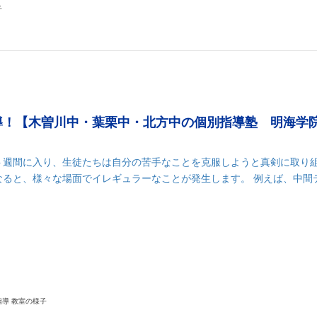
子
導！【木曽川中・葉栗中・北方中の個別指導塾 明海学
ト週間に入り、生徒たちは自分の苦手なことを克服しようと真剣に取り
なると、様々な場面でイレギュラーなことが発生します。 例えば、中間
k
r
il
共
有
指導 教室の様子