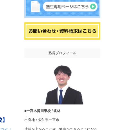
塾長プロフィール
■一宮木曽川東校 / 北林
校】
出身地：愛知県一宮市
成績が上がることや、勉強ができるようになる
たです！