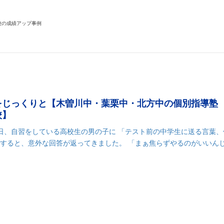
k
r
il
共
有
校の成績アップ事例
をじっくりと【木曽川中・葉栗中・北方中の個別指導塾
校】
、自習をしている高校生の男の子に 「テスト前の中学生に送る言葉、
 すると、意外な回答が返ってきました。 「まぁ焦らずやるのがいいん
k
r
il
共
有