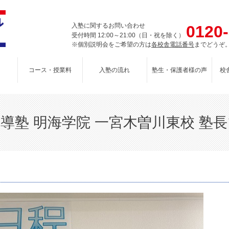
入塾に関するお問い合わせ
0120
受付時間 12:00～21:00（日・祝を除く）
※個別説明会をご希望の方は
各校舎電話番号
までどうぞ
コース・授業料
入塾の流れ
塾生・保護者様の声
校
導塾 明海学院 一宮木曽川東校 塾