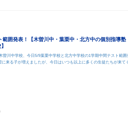
スト範囲発表！【木曽川中・葉栗中・北方中の個別指導塾
校】
8木曽川中学校、今日5/9葉栗中学校と北方中学校の1学期中間テスト範囲
自習に来る子が増えましたが、今日はいつも以上に多くの生徒たちが来て
k
r
il
共
有
子