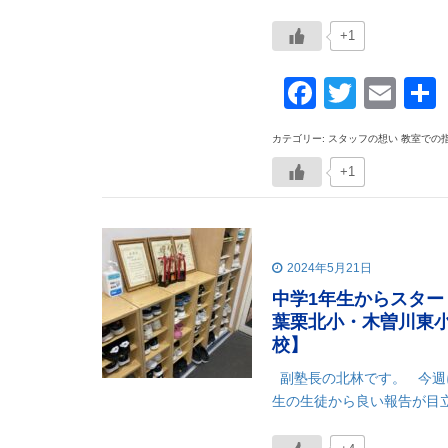
+1
Faceboo
Twitte
Ema
カテゴリー: スタッフの想い 教室での
+1
2024年5月21日
中学1年生からスタ
葉栗北小・木曽川東
校】
副塾長の北林です。 今週
生の生徒から良い報告が目立