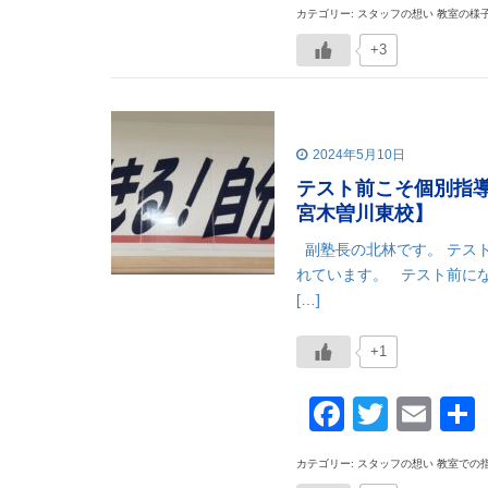
カテゴリー: スタッフの想い 教室の様
+3
2024年5月10日
テスト前こそ個別指
宮木曽川東校】
副塾長の北林です。 テス
れています。 テスト前に
[…]
+1
Faceboo
Twitte
Ema
カテゴリー: スタッフの想い 教室での