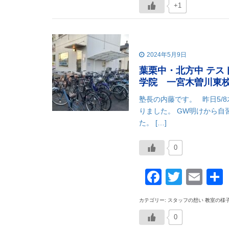
+1
2024年5月9日
葉栗中・北方中 テ
学院 一宮木曽川東
塾長の内藤です。 昨日5/
りました。 GW明けから
た。 […]
0
Faceboo
Twitte
Ema
カテゴリー: スタッフの想い 教室の様
0