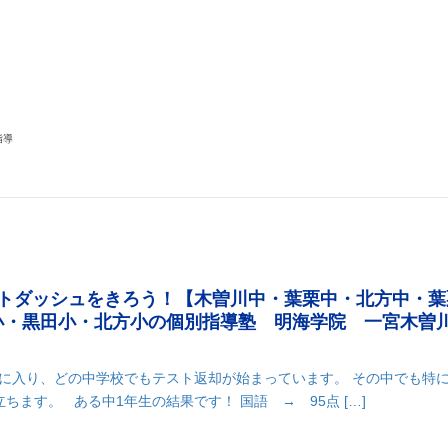
k
r
il
共
有
指導
ートダッシュをきろう！【木曽川中・葉栗中・北方中・葉
小・黒田小・北方小の個別指導塾 明海学院 一宮木曽
に入り、どの中学校でもテスト返却が始まっています。 その中でも特に
ちます。 ある中1年生の結果です！ 国語 → 95点 […]