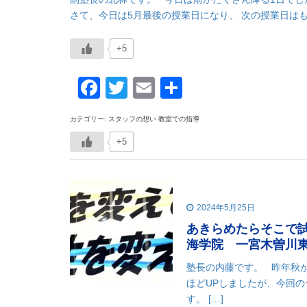
さて、今日は5月最後の授業日になり、 次の授業日はもう
+5
Facebook
Twitter
Email
共
有
カテゴリー: スタッフの想い 教室での指導
+5
2024年5月25日
あきらめたらそこで
海学院 一宮木曽川
塾長の内藤です。 昨年秋か
ほどUPしましたが、今回の
す。 […]