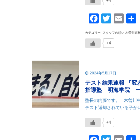
+4
Faceboo
Twitte
Ema
カテゴリー: スタッフの想い 木曽川東
+4
2024年5月17日
テスト結果速報 『
指導塾 明海学院 
塾長の内藤です。 木曽川
テスト返却されている子がい
+4