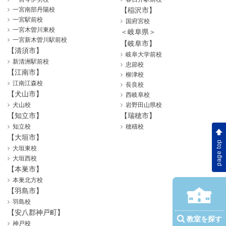
一宮南部丹陽校
【稲沢市】
一宮駅前校
国府宮校
一宮木曽川東校
＜岐阜県＞
一宮新木曽川駅前校
【岐阜市】
【清須市】
岐阜大学前校
新清洲駅前校
忠節校
【江南市】
柳津校
江南江森校
長良校
【犬山市】
西岐阜校
犬山校
岩野田山県校
【知立市】
【瑞穂市】
知立校
穂積校
【大垣市】
page top
大垣東校
大垣西校
【本巣市】
本巣北方校
【羽島市】
羽島校
【安八郡神戸町】
教室を探す
神戸校