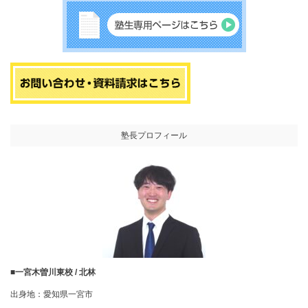
塾長プロフィール
■一宮木曽川東校 / 北林
出身地：愛知県一宮市