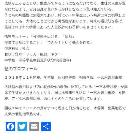
成績が上がることや、勉強ができるようになるだけでなく、生徒の人生が豊
かになるよう、自分自身が良いきっかけとなるよう取り組んでいる。
子どもの可能性は無限大であり、特に小・中学生という時期は何に挑戦しよ
うとしても、大体のことはできる可能性があります。将来の選択肢を広げ、
生徒それぞれの特徴にあった人生設計のお手伝いをさせてください。
指導モットー：「可能性を広げる」「情熱」
授業で大切にすること：「できた！という機会を作る」
得意科目：社会
趣味：野球・サッカー観戦、ギター
中学校・高等学校教員免許状取得(英語科)
塾のプロフィール
２０１９年１１月開校。学習塾 個別指導塾 明海学院 一宮木曽川東校
名鉄新木曽川駅より西に徒歩3分の場所に位置している「一宮木曽川校」が満
席で生徒が入りきらなくなり、同じ木曽川中学区に「一宮木曽川東校」を開
校。アピタ木曽川店様、西にすぐのところに位置しています。
開校１年で３フロアの席がすべて埋まる日が出るなど、木曽川・葉栗地区で
人気の個別指導塾です。
Facebook
Twitter
Email
共