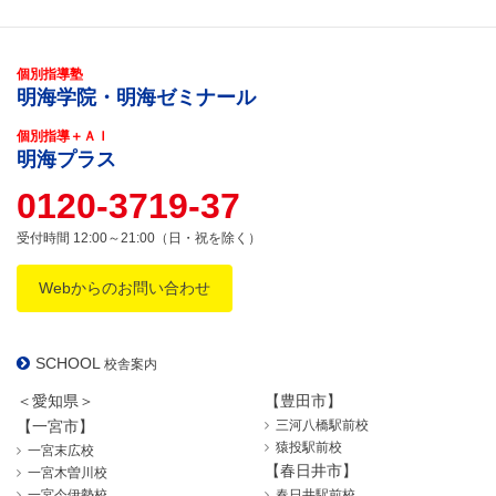
個別指導塾
明海学院・明海ゼミナール
個別指導＋ＡＩ
明海プラス
0120-3719-37
受付時間 12:00～21:00（日・祝を除く）
Webからのお問い合わせ
SCHOOL
校舎案内
＜愛知県＞
【豊田市】
【一宮市】
三河八橋駅前校
猿投駅前校
一宮末広校
【春日井市】
一宮木曽川校
一宮今伊勢校
春日井駅前校