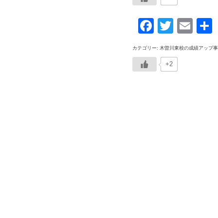
Faceboo
Twitte
Ema
カテゴリー: 木曽川東校の成績アップ事
+2