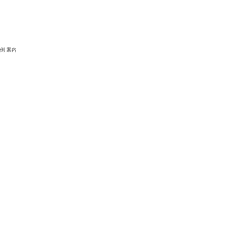
k
r
il
共
有
例 案内