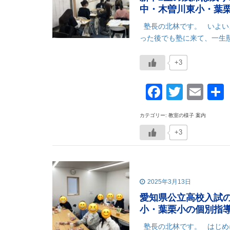
中・木曽川東小・葉
塾長の北林です。 いよい
った後でも塾に来て、一生懸命
+3
Faceboo
Twitte
Ema
カテゴリー: 教室の様子 案内
+3
2025年3月13日
愛知県公立高校入試
小・葉栗小の個別指
塾長の北林です。 はじめ