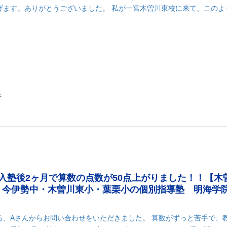
げます。ありがとうございました。 私が一宮木曽川東校に来て、このよ
k
r
il
共
有
子
入塾後2ヶ月で算数の点数が50点上がりました！！【木
・今伊勢中・木曽川東小・葉栗小の個別指導塾 明海学
ろ、Aさんからお問い合わせをいただきました。 算数がずっと苦手で、