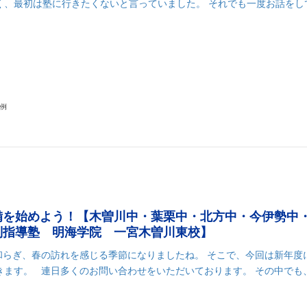
、最初は塾に行きたくないと言っていました。 それでも一度お話をして、
k
r
il
共
有
事例
備を始めよう！【木曽川中・葉栗中・北方中・今伊勢中
別指導塾 明海学院 一宮木曽川東校】
和らぎ、春の訪れを感じる季節になりましたね。 そこで、今回は新年度
ます。 連日多くのお問い合わせをいただいております。 その中でも、中