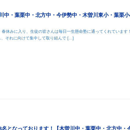
川中・葉栗中・北方中・今伊勢中・木曽川東小・葉栗小
 春休みに入り、生徒の皆さんは毎日一生懸命塾に通ってくれています！
、それに向けて集中して取り組んで […]
3名となっております！【木曽川中・葉栗中・北方中・