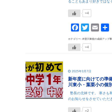
ることもあまり好きではなく
+4
Faceboo
Twitte
Ema
カテゴリー: 木曽川東校の成績アップ
+4
2025年3月7日
新年度に向けての準
川東小・葉栗小の個
塾長の北林です。 寒さも
のお知らせをさせていただき
+2