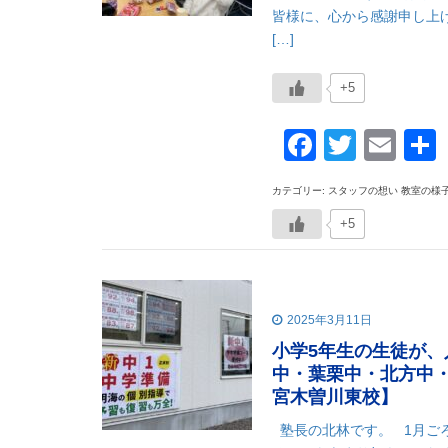
皆様に、心から感謝申し上
[…]
+5
Faceboo
Twitte
Ema
カテゴリー: スタッフの想い 教室の様
+5
2025年3月11日
小学5年生の生徒が、
中・葉栗中・北方中
宮木曽川東校】
塾長の北林です。 1月ご