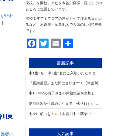
東校」を開校。アピタ木曽川店様、西にすぐの
ところに位置しています。
活が終わ
開校１年で３フロアの席がすべて埋まる日が出
]
るなど、木曽川・葉栗地区で人気の個別指導塾
です。
Facebook
Twitter
Email
共
有
最新記事
中1生2名・中2生2名にご入塾いただきました！【木曽川中・葉栗中・北方中・今伊勢中・浅井中・木曽川東小・葉栗小・葉栗北小の個別指導塾 明海学院 一宮木曽川東校】
『夏期講習』まだ間に合います！【木曽川中・葉栗中・北方中・今伊勢中・浅井中・木曽川東小・葉栗小・葉栗北小の個別指導塾 明海学院 一宮木曽川東校】
中1・中2のお子さまの体験授業を実施しました！【木曽川中・葉栗中・北方中・今伊勢中・浅井中・木曽川東小・葉栗小・葉栗北小の個別指導塾 明海学院 一宮木曽川東校】
夏期講習受付締め切りまで、残りわずか
【木曽川中・葉栗中・
七夕に願いを！
【木曽川中・葉栗中・北方中・今伊勢中・浅井中・木曽川東小・葉栗小・葉栗北小の個別指導塾 明海学院 一宮木曽川東校】
曽川東
人気記事
保護者の