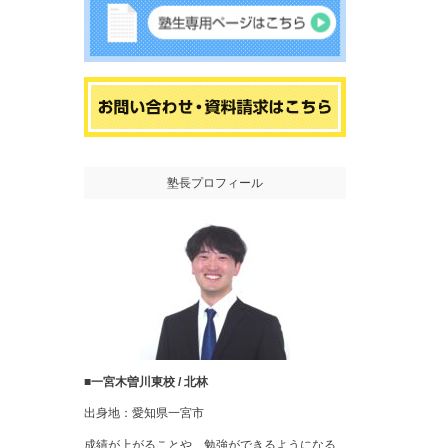
塾長プロフィール
■一宮木曽川東校 / 北林
出身地：愛知県一宮市
成績が上がることや、勉強ができるようになる