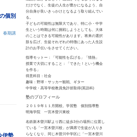
だけでなく、生徒の人生が豊かになるよう、自
分自身が良いきっかけとなるよう取り組んでい
の個別
る。
子どもの可能性は無限大であり、特に小・中学
生という時期は何に挑戦しようとしても、大体
 春期講
のことはできる可能性があります。将来の選択
肢を広げ、生徒それぞれの特徴にあった人生設
計のお手伝いをさせてください。
指導モットー：「可能性を広げる」「情熱」
授業で大切にすること：「できた！という機会
を作る」
得意科目：社会
趣味：野球・サッカー観戦、ギター
中学校・高等学校教員免許状取得(英語科)
塾のプロフィール
２０１９年１１月開校。学習塾 個別指導塾
明海学院 一宮木曽川東校
名鉄新木曽川駅より西に徒歩3分の場所に位置し
ている「一宮木曽川校」が満席で生徒が入りき
らなくなり、同じ木曽川中学区に「一宮木曽川
今伊勢