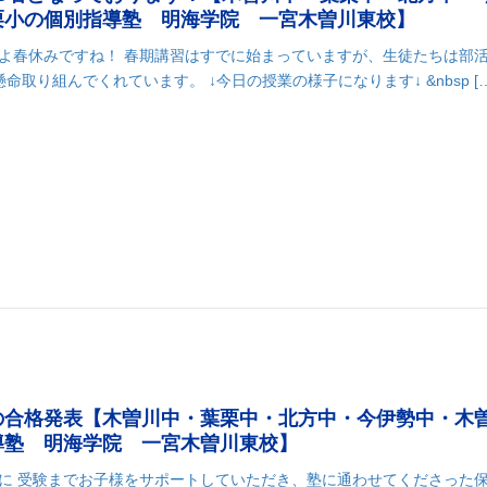
栗小の個別指導塾 明海学院 一宮木曽川東校】
よ春休みですね！ 春期講習はすでに始まっていますが、生徒たちは部
取り組んでくれています。 ↓今日の授業の様子になります↓ &nbsp […
k
r
il
共
有
の合格発表【木曽川中・葉栗中・北方中・今伊勢中・木
導塾 明海学院 一宮木曽川東校】
に 受験までお子様をサポートしていただき、塾に通わせてくださった