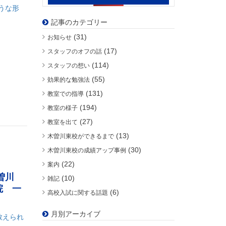
うな形
記事のカテゴリー
(31)
お知らせ
(17)
スタッフのオフの話
(114)
スタッフの想い
(55)
効果的な勉強法
(131)
教室での指導
(194)
教室の様子
(27)
教室を出て
(13)
木曽川東校ができるまで
(30)
木曽川東校の成績アップ事例
(22)
案内
曽川
(10)
雑記
院 一
(6)
高校入試に関する話題
月別アーカイブ
教えられ