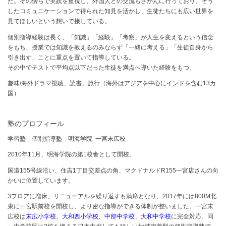
た。その傍らで実践を重視し、外国人との交流もさかんに行っており、そう
したコミュニケーションで得られた知見を活かし、生徒たちにも広い世界を
見てほしいという想いで接している。
個別指導経験は長く、「知識」「経験」「考察」が人生を変えるという信念
をもち、授業では知識を教えるのみならず「一緒に考える」「生徒自身から
引き出す」ことに重点を置いて指導している。
その中でテストで平均点以下だった生徒を満点へ導いた経験をもつ。
趣味/海外ドラマ視聴、読書、旅行（海外はアジアを中心にインドを含む13カ
国）
塾のプロフィール
学習塾 個別指導塾 明海学院 一宮末広校
2010年11月、明海学院の第1校舎として開校。
国道155号線沿い、住吉1丁目交差点の角、マクドナルドR155一宮店さんの向
かいに位置しています。
3フロアに増床、リニューアルを繰り返すも満席となり、2017年には800M北
東に一宮駅前校を開校し、より密な指導ができる体制が整いました。一宮末
広校は
末広小学校、大和西小学校、中部中学校、大和中学校
に完全対応。同