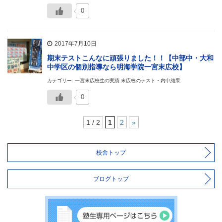
0
2017年7月10日
期末テストこんなに頑張りました！！【中部中・大和
中学区の個別指導なら明海学院一宮末広校】
カテゴリー: 一宮末広校生の実績 末広校のテスト・内申結果
0
1 / 2
1
2
»
校舎トップ
ブログトップ