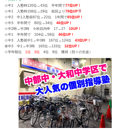
☆中1 入塾時120位→43位 半年間で
77位UP！
☆中1 入塾時108位→29位 前回より
79位UP
☆中2 中1入塾前87位→22位 1年間で
65位UP！
☆中3 半年間で 80位→34位
46位UP！
☆中2時→中3時 ９科目内申 17→27
10UP！
☆中1 半年間で 104位→58位
46位UP！
☆中3 入塾前中1→中3時 167位→124位
43位UP！
☆
中3 中1→中3時 165位→133位
32位UP！
☆学年順位
1位 3位
4位 9位 獲得（別々の生徒）