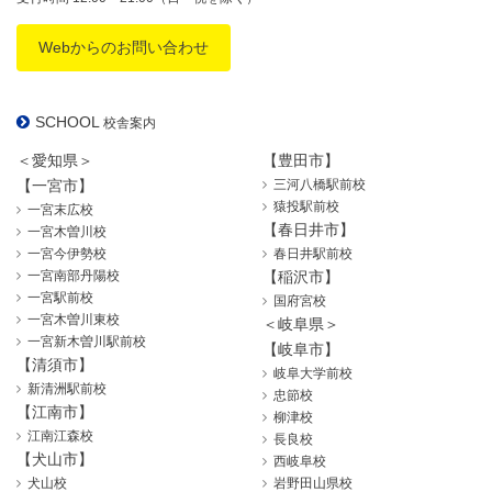
Webからのお問い合わせ
SCHOOL
校舎案内
＜愛知県＞
【豊田市】
【一宮市】
三河八橋駅前校
猿投駅前校
一宮末広校
【春日井市】
一宮木曽川校
一宮今伊勢校
春日井駅前校
一宮南部丹陽校
【稲沢市】
一宮駅前校
国府宮校
一宮木曽川東校
＜岐阜県＞
一宮新木曽川駅前校
【岐阜市】
【清須市】
岐阜大学前校
新清洲駅前校
忠節校
【江南市】
柳津校
江南江森校
長良校
【犬山市】
西岐阜校
犬山校
岩野田山県校