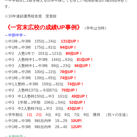
一中学校区に2校を構える日本中探しても珍しい地域密着型の個別指導塾で
す。
☆10年連続優秀校舎賞 受賞校
《一宮末広校の成績UP事例》
（学年は当時）
～中部中学～
☆中1時→中3時 155位→24位
131位UP！
☆中1時→中3時 175位→81位
94位UP！
☆中2 入塾1年で 201位→121位
80位UP！
☆中3 入塾時中1→中3時 144位→63位
81位UP！
☆中3 入塾時中1→中3時 89位→23位
66位UP！
☆中1時→中2時 100位→22位
78位UP！
☆中1時→中3時 139位→65位
74位UP！
☆中1入塾時→中3時 156位→82位
74位UP！
☆中2 入塾時137位→今回67位
70位UP！
☆中3 中1入塾時150位→中3 101位
49位UP！
☆中3 1学期→3学期 106位→54位
52位UP！
☆中3 中2入塾時76位→中3 33位
43位UP！
☆学年順位
1位 2位
4位 4位 6位 7位 9位 獲得 （別々の生徒）
☆中1時→中3時 9科目内申 19→29
10UP!
☆中1時→中3時 9科目内申 28→40
12UP!
～大和中学～