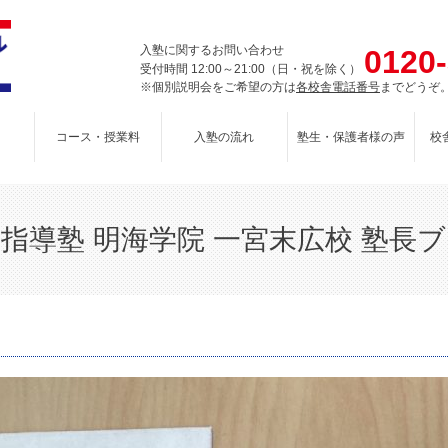
入塾に関するお問い合わせ
0120
受付時間 12:00～21:00（日・祝を除く）
※個別説明会をご希望の方は
各校舎電話番号
までどうぞ
コース・授業料
入塾の流れ
塾生・保護者様の声
校
指導塾 明海学院 一宮末広校 塾長