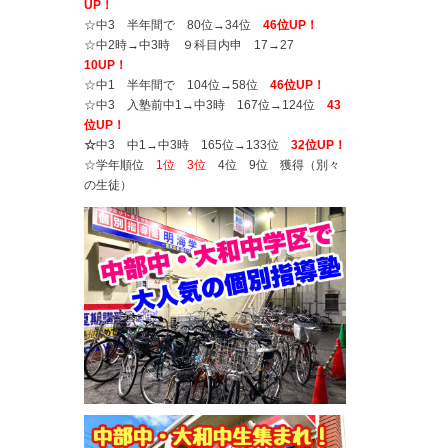
UP！
☆中3 半年間で 80位→34位
46位UP！
☆中2時→中3時 ９科目内申 17→27
10UP！
☆中1 半年間で 104位→58位
46位UP！
☆中3 入塾前中1→中3時 167位→124位
43
位UP！
☆
中3 中1→中3時 165位→133位
32位UP！
☆学年順位
1位 3位
4位 9位 獲得（別々
の生徒）