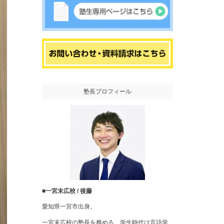
塾長プロフィール
■一宮末広校 / 後藤
愛知県一宮市出身。
一宮末広校の塾長を務める。学生時代は言語学