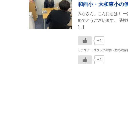
和西小・大和東小の
みなさん、こんにちは！ 
めでとうございます。 受
[…]
+4
カテゴリー: スタッフの想い 塾での指
+4