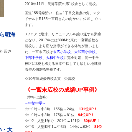
2010年11月、明海学院の第1校舎として開校。
国道155号線沿い、住吉1丁目交差点の角、マク
ドナルドR155一宮店さんの向かいに位置してい
ます。
ら明海
3フロアに増床、リニューアルを繰り返すも満席
となり、2017年には800M北東に一宮駅前校を
開校し、より密な指導ができる体制が整いまし
た皆さ
た。一宮末広校は
末広小学校、大和西小学校、
中部中学校、大和中学校
に完全対応。同一中学
校区に2校を構える日本中探しても珍しい地域密
着型の個別指導塾です。
☆10年連続優秀校舎賞 受賞校
《一宮末広校の成績UP事例》
（学年は当時）
～中部中学～
☆中1時→中3時 155位→24位
131位UP！
☆中1時→中3時 175位→81位
94位UP！
☆中2 入塾1年で 201位→121位
80位UP！
☆中3 入塾時中1→中3時 144位→63位
81位
小・大