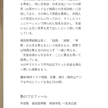
を専攻し、特に日本語・日本文化についての研
究（お茶やインドなど他国との文化比較）に没
頭してきた。その傍らで実践を重視し、外国人
との交流もさかんに行っており、そうしたコミ
ュニケーションで得られた知見を活かし、生徒
たちにも広い世界を見てほしいという想いで接
している。
個別指導経験は長く、「知識」「経験」「考
察」が人生を変えるという信念をもち、授業で
は知識を教えるのみならず「一緒に考える」
「生徒自身から引き出す」ことに重点を置いて
指導している。
その中でテストで平均点以下だった生徒を満点
へ導いた経験をもつ。
趣味/海外ドラマ視聴、読書、旅行（海外はアジ
アを中心にインドを含む13カ国）
塾のプロフィール
学習塾 個別指導塾 明海学院 一宮末広校