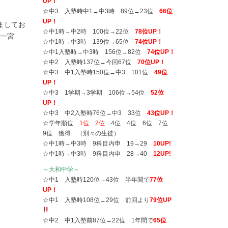
UP！
☆中3 入塾時中1→中3時 89位→23位
66位
UP！
ましてお
☆中1時→中2時 100位→22位
78位UP！
ぞ一宮
☆中1時→中3時 139位→65位
74位UP！
☆中1入塾時→中3時 156位→82位
74位UP！
☆中2 入塾時137位→今回67位
70位UP！
☆中3 中1入塾時150位→中3 101位
49位
UP！
☆中3 1学期→3学期 106位→54位
52位
UP！
☆中3 中2入塾時76位→中3 33位
43位UP！
☆学年順位
1位 2位
4位 4位 6位 7位
9位 獲得 （別々の生徒）
☆中1時→中3時 9科目内申 19→29
10UP!
☆中1時→中3時 9科目内申 28→40
12UP!
～大和中学～
☆中1 入塾時120位→43位 半年間で
77位
UP！
☆中1 入塾時108位→29位 前回より
79位UP
☆中2 中1入塾前87位→22位 1年間で
65位