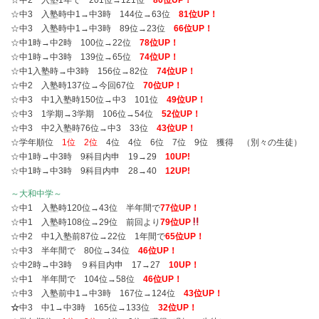
☆中2 入塾1年で 201位→121位
80位UP！
☆中3 入塾時中1→中3時 144位→63位
81位UP！
☆中3 入塾時中1→中3時 89位→23位
66位UP！
☆中1時→中2時 100位→22位
78位UP！
☆中1時→中3時 139位→65位
74位UP！
☆中1入塾時→中3時 156位→82位
74位UP！
☆中2 入塾時137位→今回67位
70位UP！
☆中3 中1入塾時150位→中3 101位
49位UP！
☆中3 1学期→3学期 106位→54位
52位UP！
☆中3 中2入塾時76位→中3 33位
43位UP！
☆学年順位
1位 2位
4位 4位 6位 7位 9位 獲得 （別々の生徒）
☆中1時→中3時 9科目内申 19→29
10UP!
☆中1時→中3時 9科目内申 28→40
12UP!
～大和中学～
☆中1 入塾時120位→43位 半年間で
77位UP！
☆中1 入塾時108位→29位 前回より
79位UP
☆中2 中1入塾前87位→22位 1年間で
65位UP！
☆中3 半年間で 80位→34位
46位UP！
☆中2時→中3時 ９科目内申 17→27
10UP！
☆中1 半年間で 104位→58位
46位UP！
☆中3 入塾前中1→中3時 167位→124位
43位UP！
☆
中3 中1→中3時 165位→133位
32位UP！