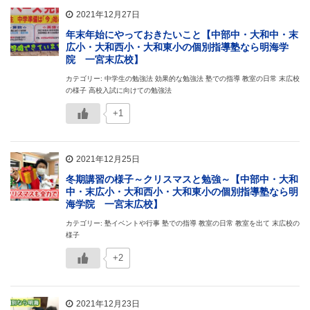
2021年12月27日
年末年始にやっておきたいこと【中部中・大和中・末
広小・大和西小・大和東小の個別指導塾なら明海学
院 一宮末広校】
カテゴリー: 中学生の勉強法 効果的な勉強法 塾での指導 教室の日常 末広校
の様子 高校入試に向けての勉強法
+1
2021年12月25日
冬期講習の様子～クリスマスと勉強～【中部中・大和
中・末広小・大和西小・大和東小の個別指導塾なら明
海学院 一宮末広校】
カテゴリー: 塾イベントや行事 塾での指導 教室の日常 教室を出て 末広校の
様子
+2
2021年12月23日