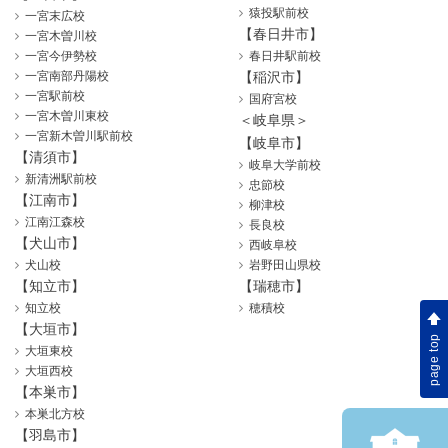
猿投駅前校
一宮末広校
【春日井市】
一宮木曽川校
一宮今伊勢校
春日井駅前校
一宮南部丹陽校
【稲沢市】
一宮駅前校
国府宮校
一宮木曽川東校
＜岐阜県＞
一宮新木曽川駅前校
【岐阜市】
【清須市】
岐阜大学前校
新清洲駅前校
忠節校
【江南市】
柳津校
江南江森校
長良校
【犬山市】
西岐阜校
犬山校
岩野田山県校
【知立市】
【瑞穂市】
知立校
穂積校
【大垣市】
page top
大垣東校
大垣西校
【本巣市】
本巣北方校
【羽島市】