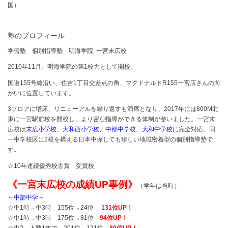
国）
塾のプロフィール
学習塾 個別指導塾 明海学院 一宮末広校
2010年11月、明海学院の第1校舎として開校。
国道155号線沿い、住吉1丁目交差点の角、マクドナルドR155一宮店さんの向
かいに位置しています。
3フロアに増床、リニューアルを繰り返すも満席となり、2017年には800M北
東に一宮駅前校を開校し、より密な指導ができる体制が整いました。一宮末
広校は
末広小学校、大和西小学校、中部中学校、大和中学校
に完全対応。同
一中学校区に2校を構える日本中探しても珍しい地域密着型の個別指導塾で
す。
☆10年連続優秀校舎賞 受賞校
《一宮末広校の成績UP事例》
（学年は当時）
～中部中学～
☆中1時→中3時 155位→24位
131位UP！
☆中1時→中3時 175位→81位
94位UP！