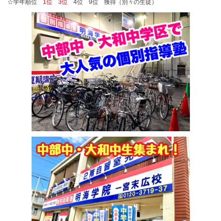
☆学年順位
1位 3位
4位 9位 獲得（別々の生徒）