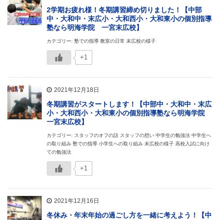
2学期お疲れ様！冬期講習締め切りました！【中部
中・大和中・末広小・大和西小・大和東小の個別指導
塾なら明海学院 一宮末広校】
カテゴリー: 塾での指導 教室の日常 末広校の様子
+1
2021年12月18日
冬期講習がスタートします！【中部中・大和中・末広
小・大和西小・大和東小の個別指導塾なら明海学院
一宮末広校】
カテゴリー: スタッフのオフの話 スタッフの想い 中学生の勉強法 中学生へ
の取り組み 塾での指導 小学生への取り組み 末広校の様子 高校入試に向け
ての勉強法
+1
2021年12月16日
冬休み・年末年始の過ごし方を一緒に考えよう！【中