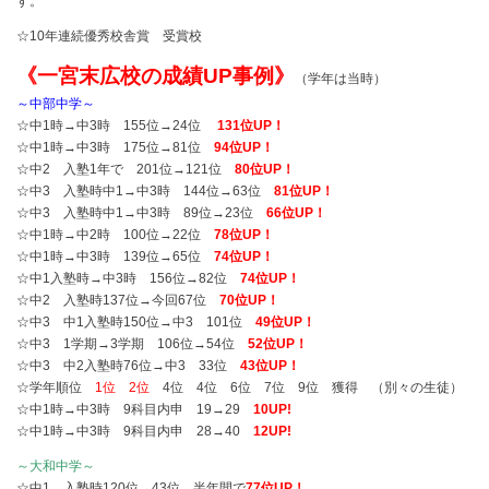
す。
☆10年連続優秀校舎賞 受賞校
《一宮末広校の成績UP事例》
（学年は当時）
～中部中学～
☆中1時→中3時 155位→24位
131位UP！
☆中1時→中3時 175位→81位
94位UP！
☆中2 入塾1年で 201位→121位
80位UP！
☆中3 入塾時中1→中3時 144位→63位
81位UP！
☆中3 入塾時中1→中3時 89位→23位
66位UP！
☆中1時→中2時 100位→22位
78位UP！
☆中1時→中3時 139位→65位
74位UP！
☆中1入塾時→中3時 156位→82位
74位UP！
☆中2 入塾時137位→今回67位
70位UP！
☆中3 中1入塾時150位→中3 101位
49位UP！
☆中3 1学期→3学期 106位→54位
52位UP！
☆中3 中2入塾時76位→中3 33位
43位UP！
☆学年順位
1位 2位
4位 4位 6位 7位 9位 獲得 （別々の生徒）
☆中1時→中3時 9科目内申 19→29
10UP!
☆中1時→中3時 9科目内申 28→40
12UP!
～大和中学～
☆中1 入塾時120位→43位 半年間で
77位UP！