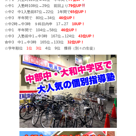
☆中1 入塾時108位→29位 前回より
79位UP
☆中2 中1入塾前87位→22位 1年間で
65位UP！
☆中3 半年間で 80位→34位
46位UP！
☆中2時→中3時 ９科目内申 17→27
10UP！
☆中1 半年間で 104位→58位
46位UP！
☆中3 入塾前中1→中3時 167位→124位
43位UP！
☆
中3 中1→中3時 165位→133位
32位UP！
☆学年順位
1位 3位
4位 9位 獲得（別々の生徒）