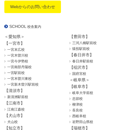
Webからのお問い合わせ
SCHOOL
校舎案内
＜愛知県＞
【豊田市】
【一宮市】
三河八橋駅前校
猿投駅前校
一宮末広校
【春日井市】
一宮木曽川校
一宮今伊勢校
春日井駅前校
一宮南部丹陽校
【稲沢市】
一宮駅前校
国府宮校
一宮木曽川東校
＜岐阜県＞
一宮新木曽川駅前校
【岐阜市】
【清須市】
岐阜大学前校
新清洲駅前校
忠節校
【江南市】
柳津校
江南江森校
長良校
【犬山市】
西岐阜校
犬山校
岩野田山県校
【知立市】
【瑞穂市】