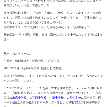
したコミュニケーションで得られた知見を活かし、生徒たちにも広い世界を
見てほしいという想いで接している。
個別指導経験は長く、「知識」「経験」「考察」が人生を変えるという信念
をもち、授業では知識を教えるのみならず「一緒に考える」「生徒自身から
引き出す」ことに重点を置いて指導している。
その中でテストで平均点以下だった生徒を満点へ導いた経験をもつ。
趣味/海外ドラマ視聴、読書、旅行（海外はアジアを中心にインドを含む13カ
国）
塾のプロフィール
学習塾 個別指導塾 明海学院 一宮末広校
2010年11月、明海学院の第1校舎として開校。
国道155号線沿い、住吉1丁目交差点の角、マクドナルドR155一宮店さんの向
かいに位置しています。
3フロアに増床、リニューアルを繰り返すも満席となり、2017年には800M北
東に一宮駅前校を開校し、より密な指導ができる体制が整いました。一宮末
広校は
末広小学校、大和西小学校、中部中学校、大和中学校
に完全対応。同
一中学校区に2校を構える日本中探しても珍しい地域密着型の個別指導塾で