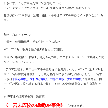
引き出す」ことに重点を置いて指導している。
その中でテストで平均点以下だった生徒を満点へ導いた経験をもつ。
趣味/海外ドラマ視聴、読書、旅行（海外はアジアを中心にインドを含む13カ
国）
塾のプロフィール
学習塾 個別指導塾 明海学院 一宮末広校
2010年11月、明海学院の第1校舎として開校。
国道155号線沿い、住吉1丁目交差点の角、マクドナルドR155一宮店さんの向
かいに位置しています。
3フロアに増床、リニューアルを繰り返すも満席となり、2017年には800M北
東に一宮駅前校を開校し、より密な指導ができる体制が整いました。一宮末
広校は
末広小学校、大和西小学校、中部中学校、大和中学校
に完全対応。同
一中学校区に2校を構える日本中探しても珍しい地域密着型の個別指導塾で
す。
☆10年連続優秀校舎賞 受賞校
《一宮末広校の成績UP事例》
（学年は当時）