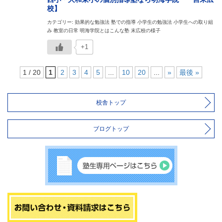
校】
カテゴリー: 効果的な勉強法 塾での指導 小学生の勉強法 小学生への取り組
み 教室の日常 明海学院とはこんな塾 末広校の様子
+1
1 / 20
1
2
3
4
5
...
10
20
...
»
最後 »
校舎トップ
ブログトップ