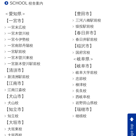
SCHOOL
校舎案内
＜愛知県＞
【豊田市】
【一宮市】
三河八橋駅前校
猿投駅前校
一宮末広校
【春日井市】
一宮木曽川校
一宮今伊勢校
春日井駅前校
一宮南部丹陽校
【稲沢市】
一宮駅前校
国府宮校
一宮木曽川東校
＜岐阜県＞
一宮新木曽川駅前校
【岐阜市】
【清須市】
岐阜大学前校
新清洲駅前校
忠節校
【江南市】
柳津校
江南江森校
長良校
【犬山市】
西岐阜校
犬山校
岩野田山県校
【知立市】
【瑞穂市】
知立校
穂積校
【大垣市】
page top
大垣東校
大垣西校