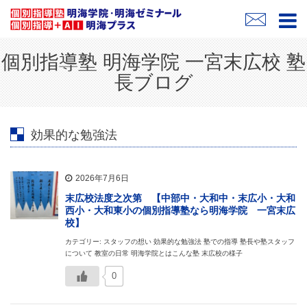
個別指導塾 明海学院 一宮末広校 塾
長ブログ
効果的な勉強法
2026年7月6日
末広校法度之次第 【中部中・大和中・末広小・大和
西小・大和東小の個別指導塾なら明海学院 一宮末広
校】
カテゴリー: スタッフの想い 効果的な勉強法 塾での指導 塾長や塾スタッフ
について 教室の日常 明海学院とはこんな塾 末広校の様子
0