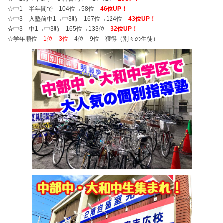
☆中1 半年間で 104位→58位
46位UP！
☆中3 入塾前中1→中3時 167位→124位
43位UP！
☆
中3 中1→中3時 165位→133位
32位UP！
☆学年順位
1位 3位
4位 9位 獲得（別々の生徒）